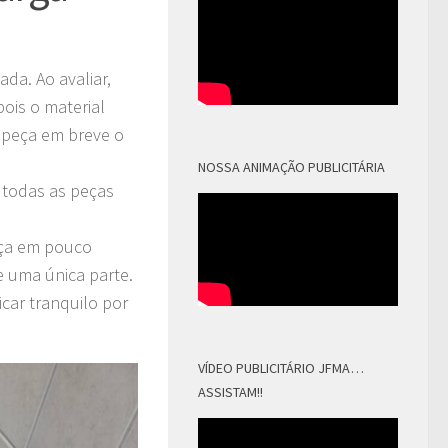
da. Ao avaliar,
pois o material
peça em breve o
NOSSA ANIMAÇÃO PUBLICITÁRIA
e todas as peças
eça em pouco
e uma única parte.
car tranquilo por
VÍDEO PUBLICITÁRIO JFMA…
ASSISTAM!!