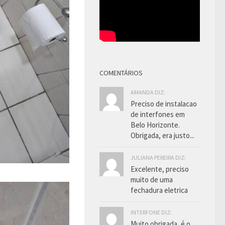
COMENTÁRIOS
AMANDA DIZ:
Preciso de instalacao
de interfones em
Belo Horizonte.
Obrigada, era justo...
JULIANA PEREIRA DIZ:
Excelente, preciso
muito de uma
fechadura eletrica
INTERFONE DIZ:
Muito obrigada, é o