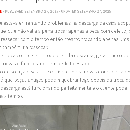
IN
· PUBLISHED
SETEMBRO 27, 2025
· UPDATED
SETEMBRO 27, 2025
te estava enfrentando problemas na descarga da caixa acopla
iquei que não valia a pena trocar apenas a peça com defeito, 
a ressecar com o tempo então mesmo trocando apenas uma 
e também iria ressecar.
i a troca completa de todo o kit da descarga, garantindo qu
m novas e funcionando em perfeito estado.
po de solução evita que o cliente tenha novas dores de cab
já que peças antigas podem quebrar logo depois da troca d
 descarga está funcionando perfeitamente e o cliente pode fi
ais tempo.