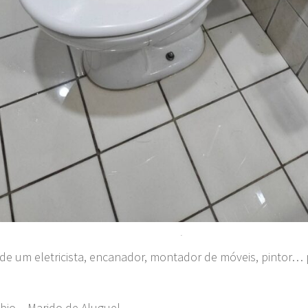
.
 de um eletricista, encanador, montador de móveis, pintor… 
bio – Marido de Aluguel