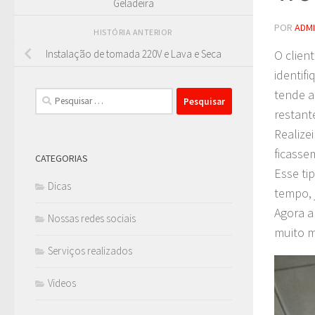
Geladeira
POR
ADM
HISTÓRIA ANTERIOR
O clien
Instalação de tomada 220V e Lava e Seca
identif
tende 
Pesquisar
por:
restant
Realize
ficasse
CATEGORIAS
Esse ti
Dicas
tempo, 
Agora a
Nossas redes sociais
muito m
Serviços realizados
Videos