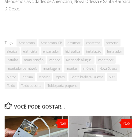
Atendemos as cidades de Americana, Nova Odessa e Santa Barbara
D’Oeste.
Tags:
Americana
Americana-SP
arrumar
consertar
conserto
elétrica
eletricista
encanador
hidráulica
instalação
Instalador
instalar
manutenção
marido
Marido de aluguel
montador
montador de móveis
montagem
montar
móveis
Nova Odessa
pintor
Pintura
reparar
reparo
Santa bárbara D'Oeste
SBO
Toldo
Toldo de porta
Toldo porta pequena
VOCÊ PODE GOSTAR...
0
0