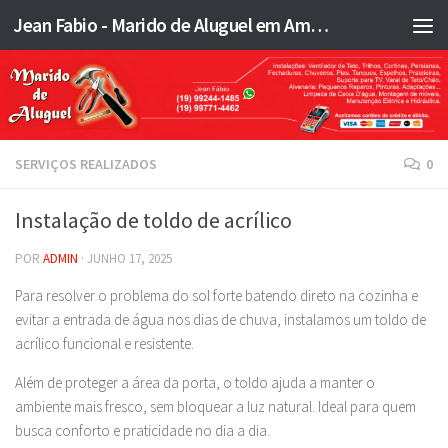
Jean Fabio - Marido de Aluguel em Americana SP e região - JFMA
Skip to content
SERVIÇOS REALIZADOS
0
Instalação de toldo de acrílico
POR
ADMIN
·
JUNHO 17, 2025
Para resolver o problema do sol forte batendo direto na cozinha e
evitar a entrada de água nos dias de chuva, instalamos um toldo de
acrílico funcional e resistente.
Além de proteger a área da porta, o toldo ajuda a manter o
ambiente mais fresco, sem bloquear a luz natural. Ideal para quem
busca conforto e praticidade no dia a dia.