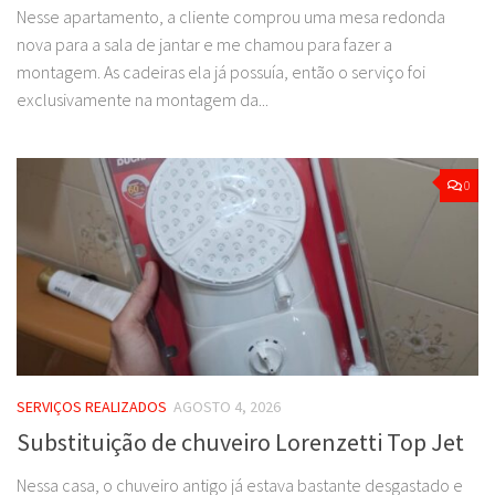
Nesse apartamento, a cliente comprou uma mesa redonda
nova para a sala de jantar e me chamou para fazer a
montagem. As cadeiras ela já possuía, então o serviço foi
exclusivamente na montagem da...
0
SERVIÇOS REALIZADOS
AGOSTO 4, 2026
Substituição de chuveiro Lorenzetti Top Jet
Nessa casa, o chuveiro antigo já estava bastante desgastado e