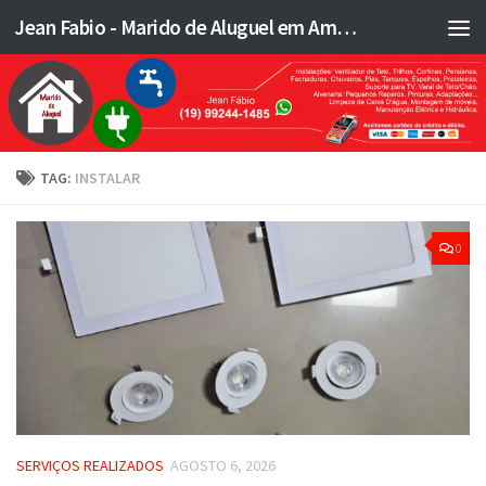
Jean Fabio - Marido de Aluguel em Americana SP e região - JFMA
Skip to content
TAG:
INSTALAR
0
SERVIÇOS REALIZADOS
AGOSTO 6, 2026