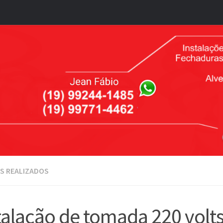
S REALIZADOS
talação de tomada 220 volts