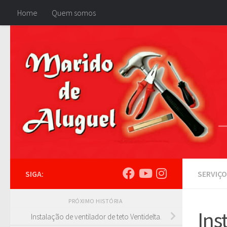
Home
Quem somos
Skip to content
SIGA:
SERVIÇO
PRÓXIMO HISTÓRIA
Ins
Instalação de ventilador de teto Ventidelta.