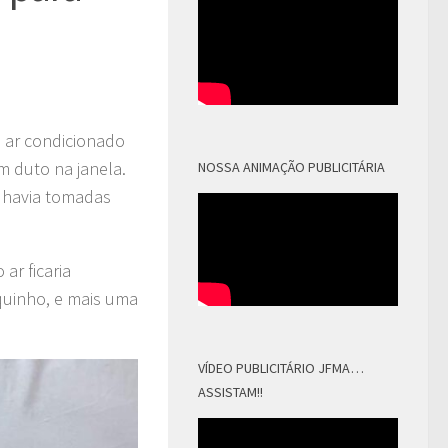
e ar condicionado
m duto na janela.
NOSSA ANIMAÇÃO PUBLICITÁRIA
o havia tomadas
ar ficaria
squinho, e mais uma
VÍDEO PUBLICITÁRIO JFMA…
ASSISTAM!!