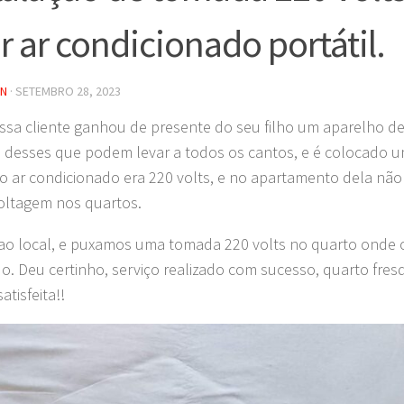
ar ar condicionado portátil.
IN
·
SETEMBRO 28, 2023
ssa cliente ganhou de presente do seu filho um aparelho d
l, desses que podem levar a todos os cantos, e é colocado u
o ar condicionado era 220 volts, e no apartamento dela nã
oltagem nos quartos.
o local, e puxamos uma tomada 220 volts no quarto onde o 
do. Deu certinho, serviço realizado com sucesso, quarto fre
satisfeita!!