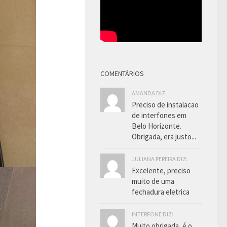
COMENTÁRIOS
AMANDA DIZ:
Preciso de instalacao
de interfones em
Belo Horizonte.
Obrigada, era justo...
JULIANA PEREIRA DIZ:
Excelente, preciso
muito de uma
fechadura eletrica
INTERFONE DIZ:
Muito obrigada, é o