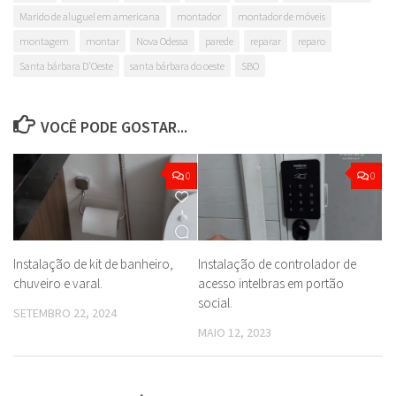
Marido de aluguel em americana
montador
montador de móveis
montagem
montar
Nova Odessa
parede
reparar
reparo
Santa bárbara D'Oeste
santa bárbara do oeste
SBO
VOCÊ PODE GOSTAR...
0
0
Instalação de kit de banheiro,
Instalação de controlador de
chuveiro e varal.
acesso intelbras em portão
social.
SETEMBRO 22, 2024
MAIO 12, 2023