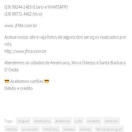
(19) 99244-1485 (Claro e WHATSAPP)
(19) 99771-4462 (Vivo)
www.JFMA.com.br
Acesse nosso site e veja fotos de alguns dos serviços realizados por
nós.
http://www.jfma.com.br
Atendemos as cidades de Americana, Nova Odessa e Santa Barbara
D’Oeste.
Aceitamos cartões
Débito e crédito
Tags:
aluguel
Americana
Brastemp
coifa
conserto
Eleticista
elétrica
encanador
hidráulica
instalar
marido
Marido de aluguel