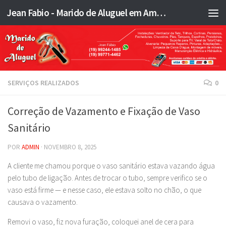
Jean Fabio - Marido de Aluguel em Americana SP e região - JFMA
Skip to content
SERVIÇOS REALIZADOS
0
Correção de Vazamento e Fixação de Vaso
Sanitário
POR
ADMIN
·
NOVEMBRO 8, 2025
A cliente me chamou porque o vaso sanitário estava vazando água
pelo tubo de ligação. Antes de trocar o tubo, sempre verifico se o
vaso está firme — e nesse caso, ele estava solto no chão, o que
causava o vazamento.
Removi o vaso, fiz nova furação, coloquei anel de cera para