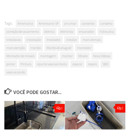
Tags:
Americana
Americana-SP
arrumar
consertar
conserto
correção de vazamento
eletrica
eletricista
encanador
hidraulica
instalacao
instalação
Instalador
instalar
manutencao
manutenção
marido
Marido de aluguel
montador
Montador de moveis
montagem
montar
Moveis
Nova Odessa
pintor
Pintura
rejunte vaso sanitario
reparar
reparo
SBO
vaso vazando
VOCÊ PODE GOSTAR...
0
0