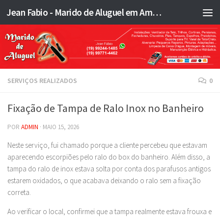
Jean Fabio - Marido de Aluguel em Americana SP e região - JFMA
Skip to content
SERVIÇOS REALIZADOS
0
Fixação de Tampa de Ralo Inox no Banheiro
POR
ADMIN
·
MAIO 15, 2026
Neste serviço, fui chamado porque a cliente percebeu que estavam
aparecendo escorpiões pelo ralo do box do banheiro. Além disso, a
tampa do ralo de inox estava solta por conta dos parafusos antigos
estarem oxidados, o que acabava deixando o ralo sem a fixação
correta.
Ao verificar o local, confirmei que a tampa realmente estava frouxa e