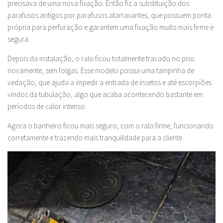
precisava de uma nova fixação. Então fiz a substituição dos
parafusos antigos por parafusos atarraxantes, que possuem ponta
própria para perfuração e garantem uma fixação muito mais firme e
segura.
Depois da instalação, o ralo ficou totalmente travado no piso
novamente, sem folgas. Esse modelo possui uma tampinha de
vedação, que ajuda a impedir a entrada de insetos e até escorpiões
vindos da tubulação, algo que acaba acontecendo bastante em
períodos de calor intenso.
Agora o banheiro ficou mais seguro, com o ralo firme, funcionando
corretamente e trazendo mais tranquilidade para a cliente.