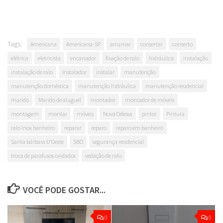
Tags:
Americana
Americana-SP
arrumar
consertar
conserto
elétrica
eletricista
encanador
fixação de ralo
hidráulica
instalação
instalação de ralo
Instalador
instalar
manutenção
manutenção doméstica
manutenção hidráulica
manutenção residencial
marido
Marido de aluguel
montador
montador de móveis
montagem
montar
móveis
Nova Odessa
pintor
Pintura
ralo inox banheiro
reparar
reparo
reparo em banheiro
Santa bárbara D'Oeste
SBO
segurança residencial
troca de parafusos oxidados
vedação de ralo
VOCÊ PODE GOSTAR...
0
0