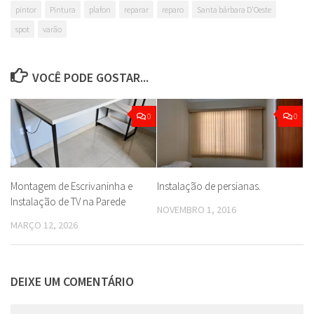
pintor
Pintura
plafon
reparar
reparo
Santa bárbara D'Oeste
spot
varão
VOCÊ PODE GOSTAR...
0
0
Montagem de Escrivaninha e
Instalação de persianas.
Instalação de TV na Parede
NOVEMBRO 1, 2016
MARÇO 12, 2026
DEIXE UM COMENTÁRIO