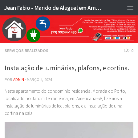
Jean Fabio - Marido de Aluguel em Americana SP e região - JFMA
Skip to content
SERVIÇOS REALIZADOS
0
Instalação de luminárias, plafons, e cortina.
POR
ADMIN
·
MARÇO 4, 2024
Neste apartamento do condomínio residencial Morada do Porto,
localizado no Jardim Terramérica, em Americana-SP, fizemos a
instalação de luminárias de led, plafons, e a instalação de uma
cortina na sala.