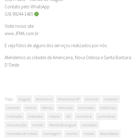
Contato pelo WhatsApp
(19) 99244-1485
Visite nosso site:
www.JFMA.com.br
E veja fotos de alguns dos serviços realizados por nós.
Atendemos as cidades de Americana, Nova Odessa e Santa Barbara
D’Oeste.
Tags:
aluguel
Americana
Americana-SP
arrumar
consertar
conserto
cortina
elétrica
eletricista
encanador
hidráulica
instalação
Instalador
instalar
led
luminária
Luminárias
manutenção
marido
Marido de aluguel
montador
montador de móveis
montagem
montar
móveis
Nova Odessa