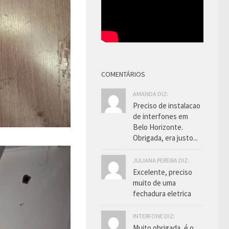
COMENTÁRIOS
AMANDA DIZ:
Preciso de instalacao
de interfones em
Belo Horizonte.
Obrigada, era justo...
JULIANA PEREIRA DIZ:
Excelente, preciso
muito de uma
fechadura eletrica
INTERFONE DIZ:
Muito obrigada, é o