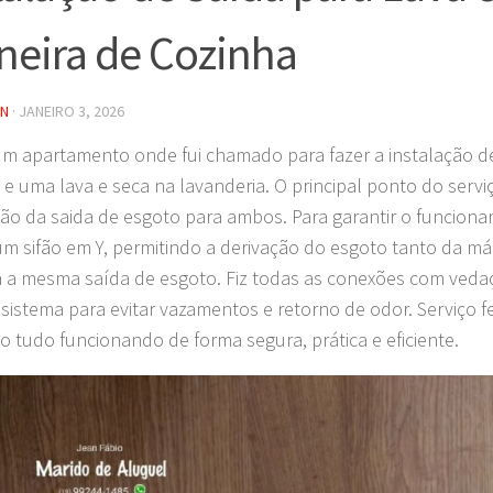
neira de Cozinha
IN
·
JANEIRO 3, 2026
um apartamento onde fui chamado para fazer a instalação d
 e uma lava e seca na lavanderia. O principal ponto do serviço
ção da saida de esgoto para ambos. Para garantir o funciona
i um sifão em Y, permitindo a derivação do esgoto tanto da 
a a mesma saída de esgoto. Fiz todas as conexões com ved
o sistema para evitar vazamentos e retorno de odor. Serviço f
o tudo funcionando de forma segura, prática e eficiente.