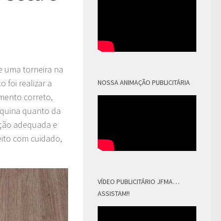
e uma torneira na
 foi realizar a
NOSSA ANIMAÇÃO PUBLICITÁRIA
mento correto,
máquina quanto da
ação adequada e
eito com cuidado,
VÍDEO PUBLICITÁRIO JFMA…
ASSISTAM!!