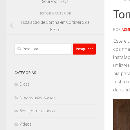
Sobrepor Elsys
Tor
HISTÓRIA ANTERIOR
Instalação de Cortina em Cortineiro de
POR
ADM
Gesso
Este é 
Pesquisar
cozinha
por:
instala
utilize
pia par
CATEGORIAS
testei 
Dicas
deixand
Nossas redes sociais
Serviços realizados
Videos