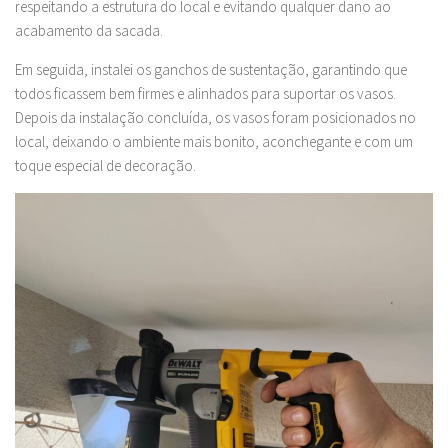
respeitando a estrutura do local e evitando qualquer dano ao
acabamento da sacada.
Em seguida, instalei os ganchos de sustentação, garantindo que
todos ficassem bem firmes e alinhados para suportar os vasos.
Depois da instalação concluída, os vasos foram posicionados no
local, deixando o ambiente mais bonito, aconchegante e com um
toque especial de decoração.