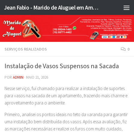
Jean Fabio - Marido de Aluguel em Americana SP e região - JFMA
Skip to content
SERVIÇOS REALIZADOS
0
Instalação de Vasos Suspensos na Sacada
POR
ADMIN
·
MAIO 21, 2026
Nesse serviço, fui chamado para realizar a instalação de suportes
para vasos na sacada de um apartamento, trazendo mais charme e
aproveitamento para o ambiente.
Primeiro, analisei os pontos ideais no teto da varanda para garantir
uma instalação bem distribuída dos vasos. Após essa avaliação, fiz
as marcações necessárias e realizei os furos com muito cuidado,