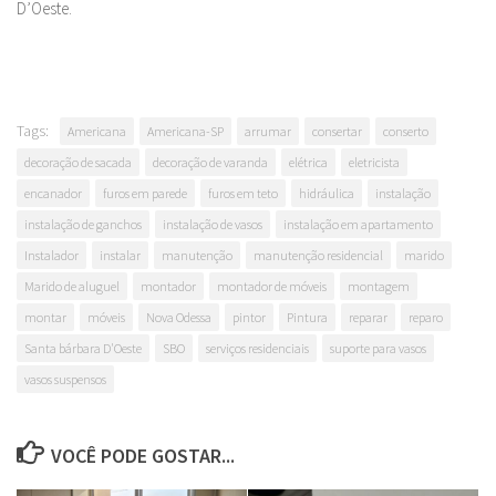
D’Oeste.
Tags:
Americana
Americana-SP
arrumar
consertar
conserto
decoração de sacada
decoração de varanda
elétrica
eletricista
encanador
furos em parede
furos em teto
hidráulica
instalação
instalação de ganchos
instalação de vasos
instalação em apartamento
Instalador
instalar
manutenção
manutenção residencial
marido
Marido de aluguel
montador
montador de móveis
montagem
montar
móveis
Nova Odessa
pintor
Pintura
reparar
reparo
Santa bárbara D'Oeste
SBO
serviços residenciais
suporte para vasos
vasos suspensos
VOCÊ PODE GOSTAR...