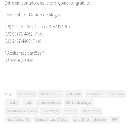
Entre em contato e solicite orçamento gratuito!
Jean Fábio – Marido de Aluguel
(19) 99244-1485 (Claro e WHATSAPP)
(19) 99771-4462 (Vivo)
(19) 3467-4400 (Fixo)
? Aceitamos cartões ?
Débito e crédito
Tags:
Americana
Americana-SP
eletricista
encanador
instalação
instalar
lustre
lustre de cristais
Marido de aluguel
montador de móveis
montagem
montar
Nova Odessa
Nova Odessa-SP
Santa bárbara D'Oeste
santa bárbara do oeste
SBO