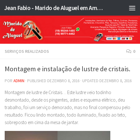
Jean Fabio - Marido de Aluguel em Americana SP e região - JFMA
Skip to content
SERVIÇOS REALIZADOS
0
Montagem e instalação de lustre de cristais.
POR
ADMIN
· PUBLISHED
DEZEMBRO 8, 2016
· UPDATED
DEZEMBRO 8, 2016
Montagem de lustre de Cristais… Este lustre veio todinho
desmontado, desde os pingentes, astes e esquema elétrico, deu
trabalho, foi um serviço demorado, mas no final compensou pelo
resultado. Ficou lindo montado, todo iluminado, fixado ao teto,
sobreposto em cima da mesa de jantar.