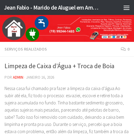
Jean Fabio - Marido de Aluguel em Americana SP e região - JFMA
Skip to content
SERVIÇOS REALIZADOS
0
Limpeza de Caixa d’Água + Troca de Boia
POR
ADMIN
·
JANEIRO 16, 2026
Nessa casa fui chamado pra fazer a limpeza da caixa d’água.Ao
subir até ela, fiz todo o processo: esvaziei, escovei e retirei toda a
sujeira acumulada no fundo. Tinha bastante sedimento grosseiro,
aquelas sujeiras mais pesadas, parecendo até pelotas de barro,
sabe? Tudo isso foi removido com cuidado, deixando a caixa bem
limpinha e pronta pra uso. Durante o serviço, percebi que a boia
estava com problema, então além da limpeza, fiz também a troca da