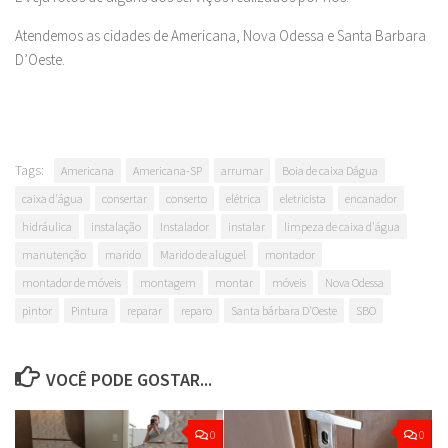
Atendemos as cidades de Americana, Nova Odessa e Santa Barbara
D’Oeste.
Tags:
Americana
Americana-SP
arrumar
Boia de caixa Dágua
caixa d'água
consertar
conserto
elétrica
eletricista
encanador
hidráulica
instalação
Instalador
instalar
limpeza de caixa d'água
manutenção
marido
Marido de aluguel
montador
montador de móveis
montagem
montar
móveis
Nova Odessa
pintor
Pintura
reparar
reparo
Santa bárbara D'Oeste
SBO
VOCÊ PODE GOSTAR...
0
0