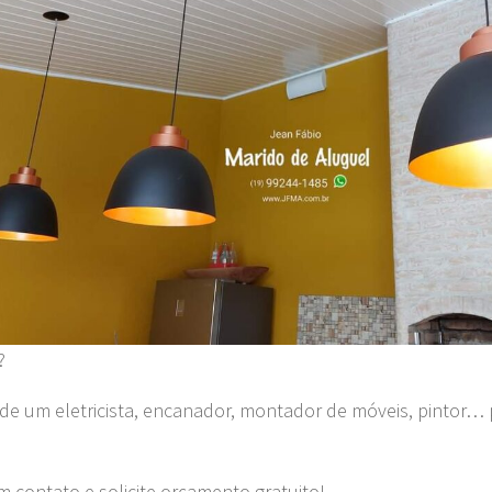
?
 de um eletricista, encanador, montador de móveis, pintor… 
m contato e solicite orçamento gratuito!