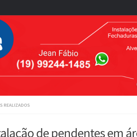
S REALIZADOS
talação de pendentes em á