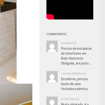
COMENTÁRIOS
AMANDA DIZ:
Preciso de instalacao
de interfones em
Belo Horizonte.
Obrigada, era justo...
JULIANA PEREIRA DIZ:
Excelente, preciso
muito de uma
fechadura eletrica
INTERFONE DIZ:
Muito obrigada, é o