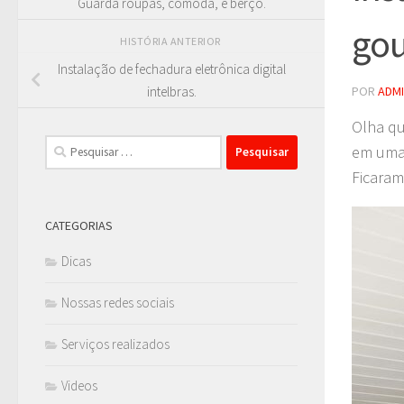
Guarda roupas, cômoda, e berço.
gou
HISTÓRIA ANTERIOR
Instalação de fechadura eletrônica digital
POR
ADM
intelbras.
Olha qu
Pesquisar
em uma 
por:
Ficaram
CATEGORIAS
Dicas
Nossas redes sociais
Serviços realizados
Videos