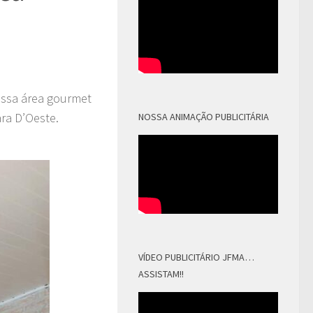
essa área gourmet
ra D’Oeste.
NOSSA ANIMAÇÃO PUBLICITÁRIA
VÍDEO PUBLICITÁRIO JFMA…
ASSISTAM!!