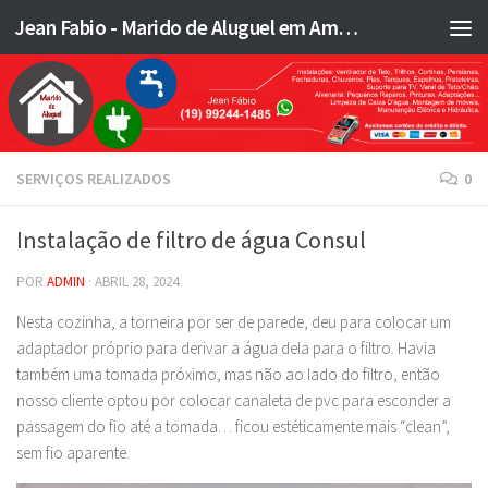
Jean Fabio - Marido de Aluguel em Americana SP e região - JFMA
Skip to content
SERVIÇOS REALIZADOS
0
Instalação de filtro de água Consul
POR
ADMIN
·
ABRIL 28, 2024
Nesta cozinha, a torneira por ser de parede, deu para colocar um
adaptador próprio para derivar a água dela para o filtro. Havia
também uma tomada próximo, mas não ao lado do filtro, então
nosso cliente optou por colocar canaleta de pvc para esconder a
passagem do fio até a tomada… ficou estéticamente mais “clean”,
sem fio aparente.