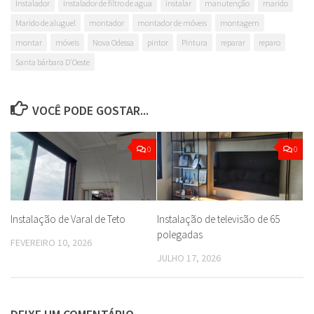
Instalador
Instalador de filtro de agua
instalar
manutenção
marido
Marido de aluguel
montador
montador de móveis
montagem
montar
móveis
Nova Odessa
pintor
Pintura
reparar
reparo
Santa bárbara D'Oeste
VOCÊ PODE GOSTAR...
0
0
Instalação de Varal de Teto
Instalação de televisão de 65
polegadas
FEVEREIRO 10, 2026
JULHO 17, 2026