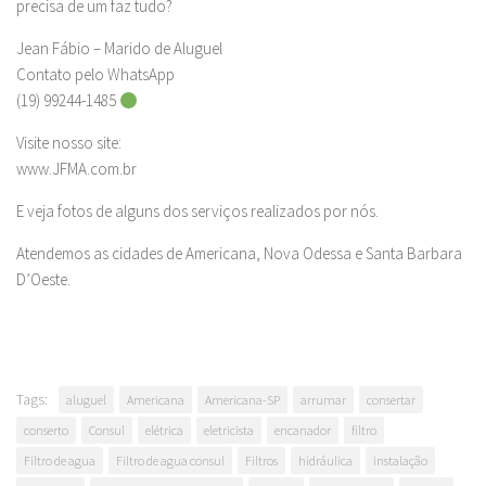
precisa de um faz tudo?
Jean Fábio – Marido de Aluguel
Contato pelo WhatsApp
(19) 99244-1485
Visite nosso site:
www.JFMA.com.br
E veja fotos de alguns dos serviços realizados por nós.
Atendemos as cidades de Americana, Nova Odessa e Santa Barbara
D’Oeste.
Tags:
aluguel
Americana
Americana-SP
arrumar
consertar
conserto
Consul
elétrica
eletricista
encanador
filtro
Filtro de agua
Filtro de agua consul
Filtros
hidráulica
instalação