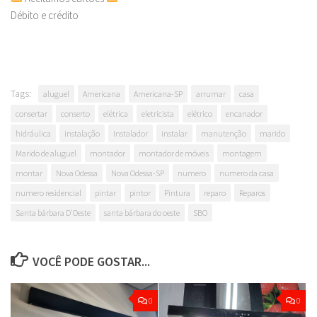
Débito e crédito
Tags:
aluguel
Americana
Americana-SP
arrumar
casa
consertar
conserto
elétrica
eletricista
elétrico
encanador
hidráulica
instalação
Instalador
instalar
manutenção
marido
Marido de aluguel
montador
montador de móveis
montagem
montar
Nova Odessa
Nova Odessa-SP
numero
numero da casa
numero residencial
pintar
pintor
Pintura
reparo
Reparos
Santa bárbara D'Oeste
santa bárbara do oeste
SBO
VOCÊ PODE GOSTAR...
0
0