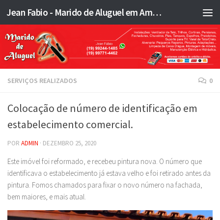
Jean Fabio - Marido de Aluguel em Americana SP e região - JFMA
Skip to content
SERVIÇOS REALIZADOS
0
Colocação de número de identificação em
estabelecimento comercial.
POR
ADMIN
·
DEZEMBRO 25, 2020
Este imóvel foi reformado, e recebeu pintura nova. O número que
identificava o estabelecimento já estava velho e foi retirado antes da
pintura. Fomos chamados para fixar o novo número na fachada,
bem maiores, e mais atual.