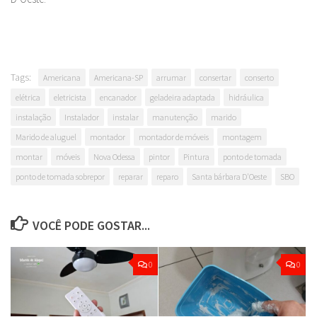
Tags:
Americana
Americana-SP
arrumar
consertar
conserto
elétrica
eletricista
encanador
geladeira adaptada
hidráulica
instalação
Instalador
instalar
manutenção
marido
Marido de aluguel
montador
montador de móveis
montagem
montar
móveis
Nova Odessa
pintor
Pintura
ponto de tomada
ponto de tomada sobrepor
reparar
reparo
Santa bárbara D'Oeste
SBO
VOCÊ PODE GOSTAR...
0
0