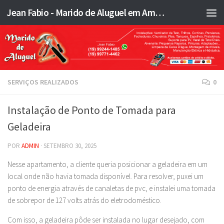
Jean Fabio - Marido de Aluguel em Americana SP e região - JFMA
Skip to content
SERVIÇOS REALIZADOS
0
Instalação de Ponto de Tomada para
Geladeira
POR
ADMIN
·
SETEMBRO 30, 2025
Nesse apartamento, a cliente queria posicionar a geladeira em um
local onde não havia tomada disponível. Para resolver, puxei um
ponto de energia através de canaletas de pvc, e instalei uma tomada
de sobrepor de 127 volts atrás do eletrodoméstico.
Com isso, a geladeira pôde ser instalada no lugar desejado, com