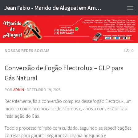
Jean Fabio - Marido de Aluguel em Americana SP e região - JFMA
Skip to content
NOSSAS REDES SOCIAIS
0
Conversão de Fogão Electrolux – GLP para
Gás Natural
POR
ADMIN
·
DEZEMBRO 19, 2025
Recentemente, fiz a conversão completa desse fogão Electrolux, um
modelo com cinco bocas e dois fornos e, após a conversão, fiz a
instalação do Gás.
Todo o processo foi feito com cuidado, seguindo as especificações
corretas para garantir segurança, chama adequada e