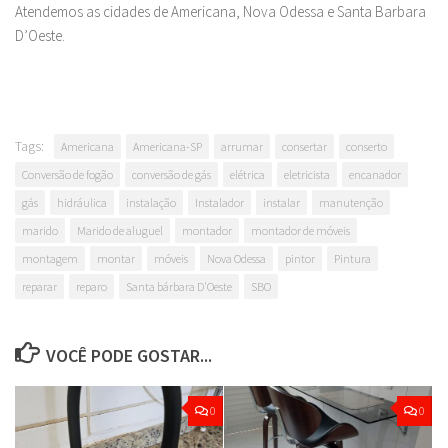
Atendemos as cidades de Americana, Nova Odessa e Santa Barbara
D’Oeste.
Tags:
Americana
Americana-SP
arrumar
consertar
conserto
Conversão de fogão
conversão de gás
elétrica
eletricista
encanador
gás
hidráulica
instalação
Instalador
instalar
manutenção
marido
Marido de aluguel
montador
montador de móveis
montagem
montar
móveis
Nova Odessa
pintor
Pintura
reparar
reparo
Santa bárbara D'Oeste
SBO
VOCÊ PODE GOSTAR...
0
0