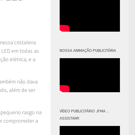
essa cristaleira
de LED em todas as
NOSSA ANIMAÇÃO PUBLICITÁRIA
ão elétrica, e a
l. Também não dava
ado, além de ser
VÍDEO PUBLICITÁRIO JFMA…
m pequeno rasgo na
ASSISTAM!!
em comprometer a