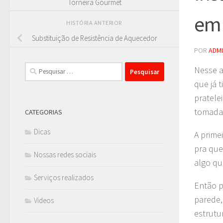
Torneira Gourmet
em 
HISTÓRIA ANTERIOR
Substituição de Resistência de Aquecedor
POR
ADM
Pesquisar
Nesse a
por:
que já 
pratele
tomada 
CATEGORIAS
Dicas
A prime
pra que
Nossas redes sociais
algo qu
Serviços realizados
Então p
parede,
Videos
estrutu