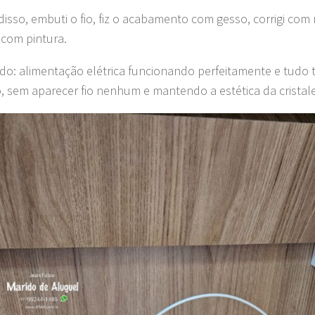
disso, embuti o fio, fiz o acabamento com gesso, corrigi com
i com pintura.
do: alimentação elétrica funcionando perfeitamente e tudo
o, sem aparecer fio nenhum e mantendo a estética da cristale