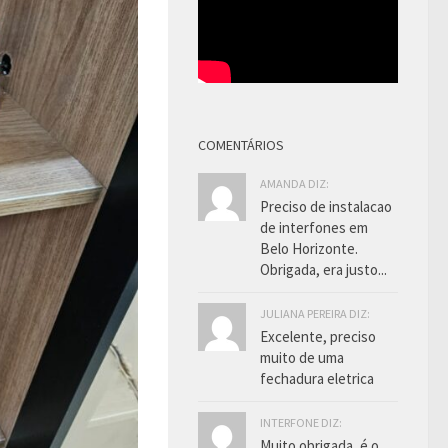
COMENTÁRIOS
AMANDA DIZ:
Preciso de instalacao
de interfones em
Belo Horizonte.
Obrigada, era justo...
JULIANA PEREIRA DIZ:
Excelente, preciso
muito de uma
fechadura eletrica
INTERFONE DIZ:
Muito obrigada, é o