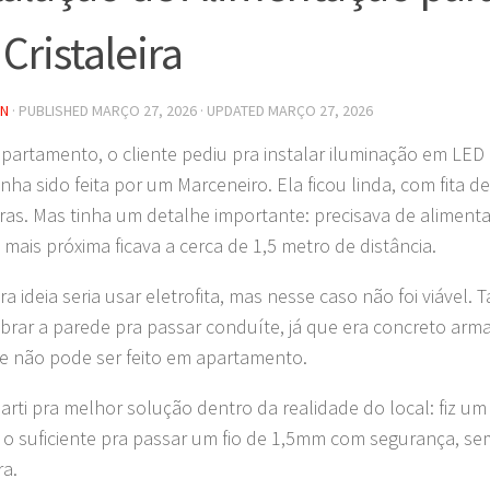
Cristaleira
IN
· PUBLISHED
MARÇO 27, 2026
· UPDATED
MARÇO 27, 2026
partamento, o cliente pediu pra instalar iluminação em LED n
tinha sido feita por um Marceneiro. Ela ficou linda, com fita 
iras. Mas tinha um detalhe importante: precisava de alimentaç
mais próxima ficava a cerca de 1,5 metro de distância.
ira ideia seria usar eletrofita, mas nesse caso não foi viáve
brar a parede pra passar conduíte, já que era concreto arm
e não pode ser feito em apartamento.
arti pra melhor solução dentro da realidade do local: fiz u
 o suficiente pra passar um fio de 1,5mm com segurança, s
ra.