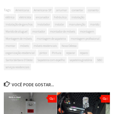
Tags:
Americana
Americana-SP
arrumar
consertar
conserto
elétrica
eletricista
encanador
hidráulica
instalação
instalação de ganchos
Instalador
instalar
manutenção
marido
Marido de aluguel
montador
montador de móveis
montagem
Montagem de móveis
montagem de sapateira
montagem profissional
montar
móveis
móveis residenciais
Nova Odessa
organização residencial
pintor
Pintura
reparar
reparo
Santa bárbara D'Oeste
Sapateira com espelho
sapateira giratória
SBO
serviços residenciais
VOCÊ PODE GOSTAR...
0
0