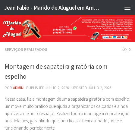
Jean Fabio - Marido de Aluguel em Americana SP e região - JFMA
Skip to content
SERVIÇOS REALIZADOS
0
Montagem de sapateira giratória com
espelho
POR
ADMIN
· PUBLISHED
JULHO 2, 2026
· UPDATED
JULHO 2, 2026
Nessa casa, fiz a montagem de uma sapateira giratória com espelho,
um móvel muito prático que ajuda a organizar os calçados e ainda
aproveita melhor o espaço. Realizei toda a montagem com atenção
aos detalhes, garantindo que tudo ficasse bem alinhado, firme e
funcionando perfeitamente.