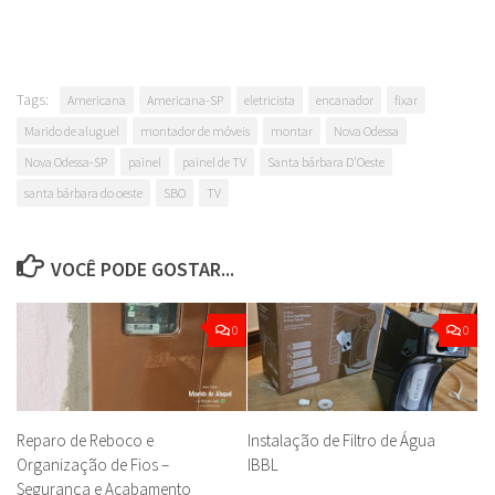
Tags:
Americana
Americana-SP
eletricista
encanador
fixar
Marido de aluguel
montador de móveis
montar
Nova Odessa
Nova Odessa-SP
painel
painel de TV
Santa bárbara D'Oeste
santa bárbara do oeste
SBO
TV
VOCÊ PODE GOSTAR...
0
0
Reparo de Reboco e
Instalação de Filtro de Água
Organização de Fios –
IBBL
Segurança e Acabamento