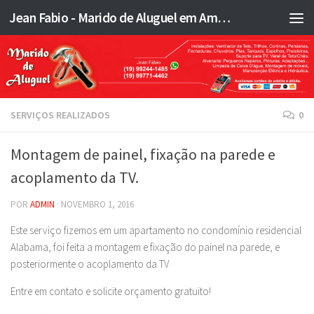
Jean Fabio - Marido de Aluguel em Americana SP e região - JFMA
Skip to content
SERVIÇOS REALIZADOS
0
Montagem de painel, fixação na parede e
acoplamento da TV.
POR
ADMIN
·
NOVEMBRO 1, 2016
Este serviço fizemos em um apartamento no condomínio residencial
Alabama, foi feita a montagem e fixação do painel na parede, e
posteriormente o acoplamento da TV
Entre em contato e solicite orçamento gratuito!