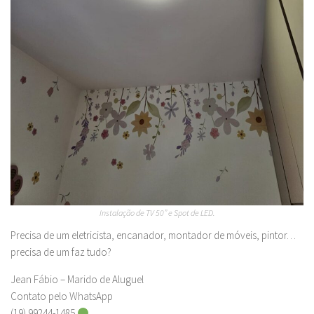
Instalação de TV 50” e Spot de LED.
Precisa de um eletricista, encanador, montador de móveis, pintor…
precisa de um faz tudo?
Jean Fábio – Marido de Aluguel
Contato pelo WhatsApp
(19) 99244-1485