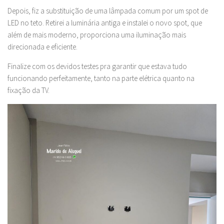
Depois, fiz a substituição de uma lâmpada comum por um spot de
LED no teto. Retirei a luminária antiga e instalei o novo spot, que
além de mais moderno, proporciona uma iluminação mais
direcionada e eficiente.
Finalize com os devidos testes pra garantir que estava tudo
funcionando perfeitamente, tanto na parte elétrica quanto na
fixação da TV.