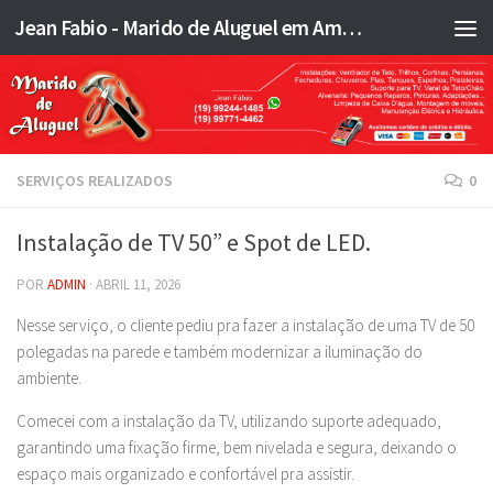
Jean Fabio - Marido de Aluguel em Americana SP e região - JFMA
Skip to content
SERVIÇOS REALIZADOS
0
Instalação de TV 50” e Spot de LED.
POR
ADMIN
·
ABRIL 11, 2026
Nesse serviço, o cliente pediu pra fazer a instalação de uma TV de 50
polegadas na parede e também modernizar a iluminação do
ambiente.
Comecei com a instalação da TV, utilizando suporte adequado,
garantindo uma fixação firme, bem nivelada e segura, deixando o
espaço mais organizado e confortável pra assistir.