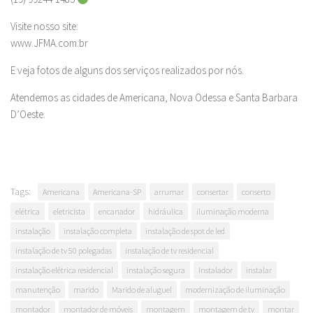
Visite nosso site:
www.JFMA.com.br
E veja fotos de alguns dos serviços realizados por nós.
Atendemos as cidades de Americana, Nova Odessa e Santa Barbara
D’Oeste.
Tags:
Americana
Americana-SP
arrumar
consertar
conserto
elétrica
eletricista
encanador
hidráulica
iluminação moderna
instalação
instalação completa
instalação de spot de led
instalação de tv 50 polegadas
instalação de tv residencial
instalação elétrica residencial
instalação segura
Instalador
instalar
manutenção
marido
Marido de aluguel
modernização de iluminação
montador
montador de móveis
montagem
montagem de tv
montar