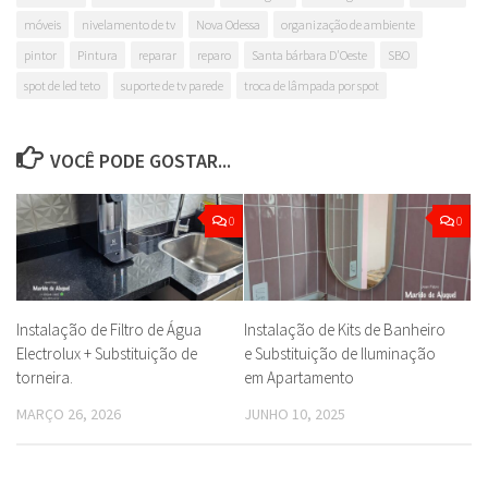
móveis
nivelamento de tv
Nova Odessa
organização de ambiente
pintor
Pintura
reparar
reparo
Santa bárbara D'Oeste
SBO
spot de led teto
suporte de tv parede
troca de lâmpada por spot
VOCÊ PODE GOSTAR...
0
0
Instalação de Filtro de Água
Instalação de Kits de Banheiro
Electrolux + Substituição de
e Substituição de Iluminação
torneira.
em Apartamento
MARÇO 26, 2026
JUNHO 10, 2025