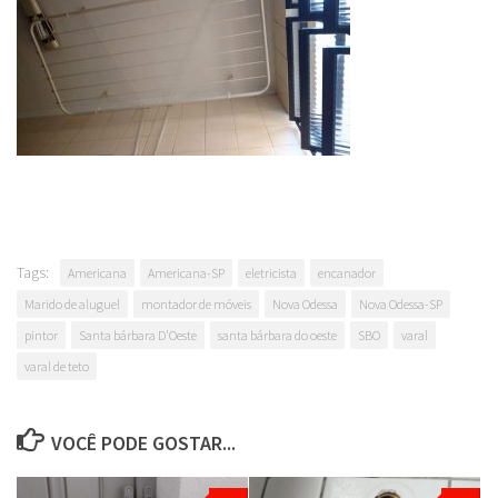
Tags:
Americana
Americana-SP
eletricista
encanador
Marido de aluguel
montador de móveis
Nova Odessa
Nova Odessa-SP
pintor
Santa bárbara D'Oeste
santa bárbara do oeste
SBO
varal
varal de teto
VOCÊ PODE GOSTAR...