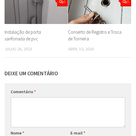
0
0
Instalação de porta
Conserto de Registro e Troca
sanfonada de pvc
de Torneira.
JULHO 26, 2023
ABRIL 10, 2026
DEIXE UM COMENTÁRIO
Comentário
*
Nome
*
E-mail
*