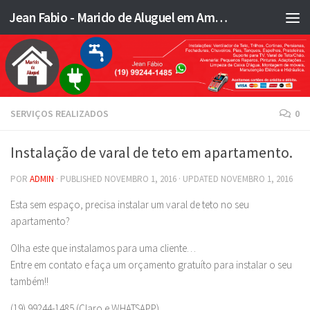
Jean Fabio - Marido de Aluguel em Americana SP e região - JFMA
Skip to content
SERVIÇOS REALIZADOS
0
Instalação de varal de teto em apartamento.
POR
ADMIN
· PUBLISHED
NOVEMBRO 1, 2016
· UPDATED
NOVEMBRO 1, 2016
Esta sem espaço, precisa instalar um varal de teto no seu
apartamento?
Olha este que instalamos para uma cliente…
Entre em contato e faça um orçamento gratuíto para instalar o seu
também!!
(19) 99244-1485 (Claro e WHATSAPP)