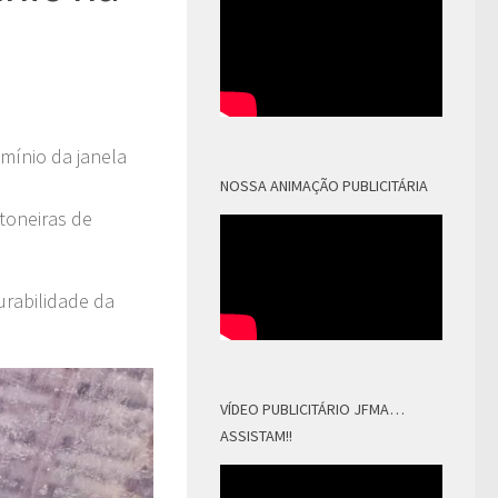
mínio da janela
NOSSA ANIMAÇÃO PUBLICITÁRIA
toneiras de
urabilidade da
VÍDEO PUBLICITÁRIO JFMA…
ASSISTAM!!