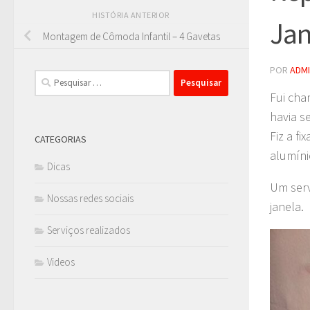
HISTÓRIA ANTERIOR
Jan
Montagem de Cômoda Infantil – 4 Gavetas
POR
ADM
Pesquisar
por:
Fui cha
havia s
Fiz a f
CATEGORIAS
alumíni
Dicas
Um serv
Nossas redes sociais
janela.
Serviços realizados
Videos