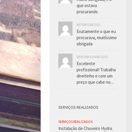
que estava
procurando
INTERFONE DIZ:
Exatamente o que eu
procurava, muitíssimo
obrigada
DEBORA SOARES DIZ:
Excelente
profissional! Trabalha
direitinho e com um
preço que cabe no...
SERVIÇOS REALIZADOS
SERVIÇOS REALIZADOS
Instalação de Chuveiro Hydra.