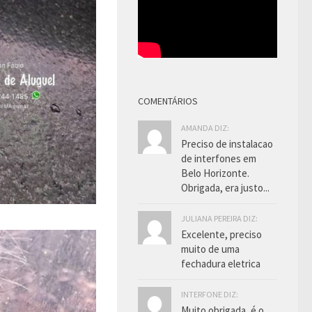
COMENTÁRIOS
AMANDA DIZ:
Preciso de instalacao
de interfones em
Belo Horizonte.
Obrigada, era justo...
JULIANA PEREIRA DIZ:
Excelente, preciso
muito de uma
fechadura eletrica
INTERFONE DIZ:
Muito obrigada, é o