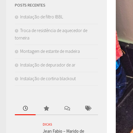
POSTS RECENTES
Instalação de filtro IBBL
Troca de resistência de aquecedor de
torneira
Montagem de estante de madeira
Instalação de depurador de ar
Instalação de cortina blackout
DICAS
Jean Fabio – Marido de