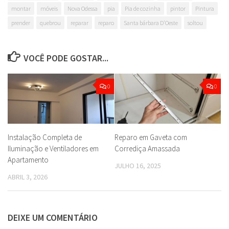
montar
móveis
Nova Odessa
pia
Pia de cozinha
pintor
Pintura
prender
quebrou
reparar
reparo
Santa bárbara D'Oeste
soltou
VOCÊ PODE GOSTAR...
0
0
Instalação Completa de
Reparo em Gaveta com
Iluminação e Ventiladores em
Corrediça Amassada
Apartamento
JULHO 16, 2025
ABRIL 3, 2026
DEIXE UM COMENTÁRIO