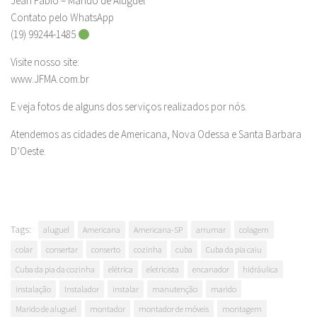
Jean Fábio – Marido de Aluguel
Contato pelo WhatsApp
(19) 99244-1485
Visite nosso site:
www.JFMA.com.br
E veja fotos de alguns dos serviços realizados por nós.
Atendemos as cidades de Americana, Nova Odessa e Santa Barbara
D’Oeste.
Tags:
aluguel
Americana
Americana-SP
arrumar
colagem
colar
consertar
conserto
cozinha
cuba
Cuba da pia caiu
Cuba da pia da cozinha
elétrica
eletricista
encanador
hidráulica
instalação
Instalador
instalar
manutenção
marido
Marido de aluguel
montador
montador de móveis
montagem