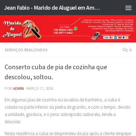
Jean Fabio - Marido de Aluguel em Americana SP e região - JFMA
Skip to content
SERVIÇOS REALIZADOS
0
Conserto cuba de pia de cozinha que
descolou, soltou.
POR
ADMIN
·
MARÇO 17, 2024
Em algumas pias de cozinha ou lavabos de banheiro, a cuba é
colada na parte inferior da pedra de granito, e com o tempo, devido
a umidade, gordura, e o peso sobreposto sobre ela, tende a
descolar.
Nesta residência a cuba se desprendeu da pia após a cliente despejar