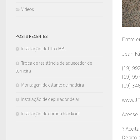
Videos
POSTS RECENTES
Entre e
Instalação de filtro IBBL
Jean Fá
Troca de resistência de aquecedor de
(19) 99
torneira
(19) 99
(19) 34
Montagem de estante de madeira
www.JF
Instalação de depurador de ar
Acesse 
Instalação de cortina blackout
? Aceit
Débito 