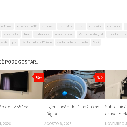
ericana
Americana-SP
arrumar
banheiro
colar
consertar
consertos
encanador
fixar
hidráulica
manutenção
Marido de aluguel
montador de 
sa-SP
pia
Santa bárbara D'Oeste
santa bárbara do oeste
SBO
Ê PODE GOSTAR...
0
0
ão de TV 55” na
Higienização de Duas Caixas
Substituiç
d’Água
chuveiro el
, 2026
AGOSTO 8, 2025
NOVEMBRO 5