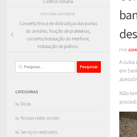
Cortina romana
ban
HISTÓRIA ANTERIOR
Conserto/troca de dobradiças das portas
des
do armário, fixação de prateleiras,
conserto/Instalação do interfone,
instalação de plafons.
POR
ADM
A cuba 
Pesquisar
em Sant
por:
acessór
CATEGORIAS
Não tem
procedi
Dicas
Nossas redes sociais
Serviços realizados