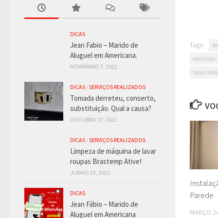
DICAS
Tags:
Jean Fabio – Marido de
Am
Aluguel em Americana.
eletricista
NOVEMBRO 7, 2022
Nova Odes
DICAS
/
SERVIÇOS REALIZADOS
Tomada derreteu, conserto,
VOC
substituição. Qual a causa?
OUTUBRO 27, 2022
DICAS
/
SERVIÇOS REALIZADOS
Limpeza de máquina de lavar
roupas Brastemp Ative!
JUNHO 23, 2022
Instalaç
DICAS
Parede
Jean Fábio – Marido de
MARÇO 24
Aluguel em Americana