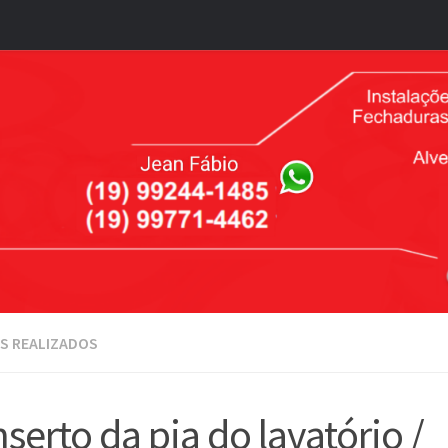
S REALIZADOS
serto da pia do lavatório /