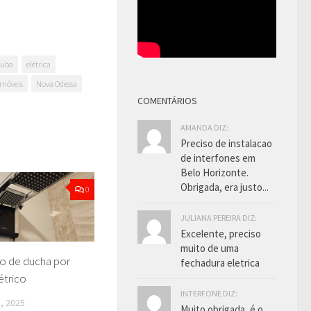
cuba
elétrica
móveis
Nova Odessa
COMENTÁRIOS
AMANDA DIZ:
Preciso de instalacao
de interfones em
Belo Horizonte.
Obrigada, era justo...
0
JULIANA PEREIRA DIZ:
Excelente, preciso
muito de uma
ão de ducha por
fechadura eletrica
étrico
INTERFONE DIZ:
, 2025
Muito obrigada, é o