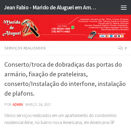
Jean Fabio - Marido de Aluguel em Americana SP e região - JFMA
Skip to content
SERVIÇOS REALIZADOS
0
Conserto/troca de dobradiças das portas do
armário, fixação de prateleiras,
conserto/Instalação do interfone, instalação
de plafons.
POR
ADMIN
·
MARÇO 24, 2017
Vários serviços realizados em um apartamento do condomínio
residencial Aline, no bairro nova Americana, em Americana-SP.