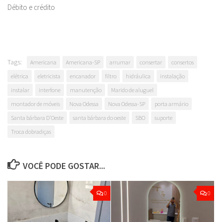
Débito e crédito
Tags:
Americana
Americana-SP
arrumar
consertar
consertos
elétrica
eletricista
encanador
filtro
hidráulica
instalação
instalar
interfone
manutenção
Marido de aluguel
montador de móveis
Nova Odessa
Nova Odessa-SP
porta armário
Santa bárbara D'Oeste
santa bárbara do oeste
SBO
suporte
Troca dobradiças
VOCÊ PODE GOSTAR...
0
0