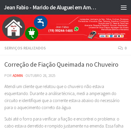
Jean Fabio - Marido de Aluguel em Americana SP e região - JFMA
Skip to content
SERVIÇOS REALIZADOS
0
Correção de Fiação Queimada no Chuveiro
POR
ADMIN
·
OUTUBRO 28, 2025
Atendi um cliente que relatou que o chuveiro não estava
esquentando. Durante a análise técnica, medi a amperagem do
circuito e identifiquei que a corrente estava abaixo do necessário
para o aquecimento correto da água.
Subi até o forro para verificar a fiação e encontrei o problema: o
cabo estava derretido e rompido justamente na emenda. Essa falha