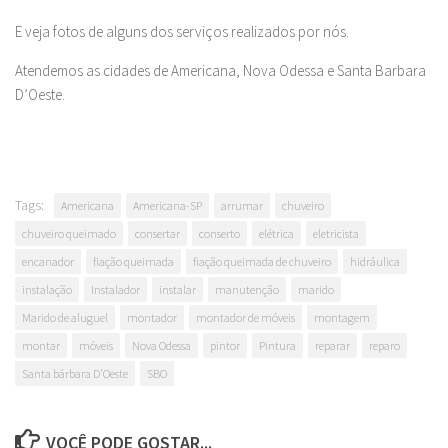
E veja fotos de alguns dos serviços realizados por nós.
Atendemos as cidades de Americana, Nova Odessa e Santa Barbara
D’Oeste.
Tags:
Americana
Americana-SP
arrumar
chuveiro
chuveiro queimado
consertar
conserto
elétrica
eletricista
encanador
fiação queimada
fiação queimada de chuveiro
hidráulica
instalação
Instalador
instalar
manutenção
marido
Marido de aluguel
montador
montador de móveis
montagem
montar
móveis
Nova Odessa
pintor
Pintura
reparar
reparo
Santa bárbara D'Oeste
SBO
VOCÊ PODE GOSTAR...