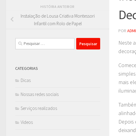
HISTÓRIA ANTERIOR
Dec
Instalação de Lousa Criativa Montessori
Infantil com Rolo de Papel
POR
ADM
Pesquisar
Neste a
por:
decoraç
Comecei
CATEGORIAS
simples
Dicas
mais el
ilumina
Nossas redes sociais
Também 
Serviços realizados
alinhad
Depois 
Videos
deixand