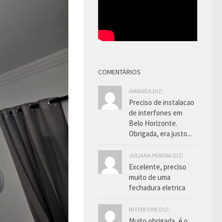
COMENTÁRIOS
AMANDA DIZ:
Preciso de instalacao
de interfones em
Belo Horizonte.
Obrigada, era justo...
JULIANA PEREIRA DIZ:
Excelente, preciso
muito de uma
fechadura eletrica
INTERFONE DIZ:
Muito obrigada, é o