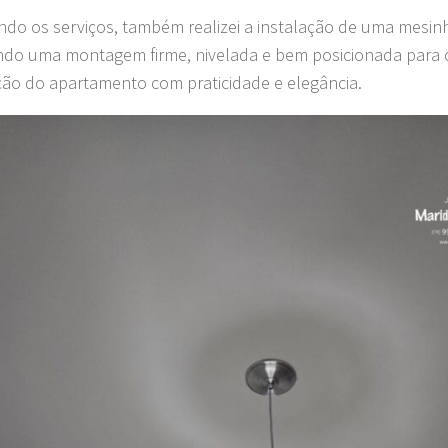
ando os serviços, também realizei a instalação de uma mesinh
ndo uma montagem firme, nivelada e bem posicionada para
ão do apartamento com praticidade e elegância.