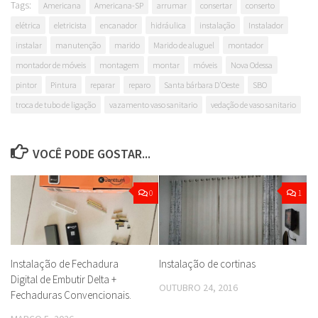
Tags:
Americana
Americana-SP
arrumar
consertar
conserto
elétrica
eletricista
encanador
hidráulica
instalação
Instalador
instalar
manutenção
marido
Marido de aluguel
montador
montador de móveis
montagem
montar
móveis
Nova Odessa
pintor
Pintura
reparar
reparo
Santa bárbara D'Oeste
SBO
troca de tubo de ligação
vazamento vaso sanitario
vedação de vaso sanitario
VOCÊ PODE GOSTAR...
0
1
Instalação de Fechadura
Instalação de cortinas
Digital de Embutir Delta +
OUTUBRO 24, 2016
Fechaduras Convencionais.