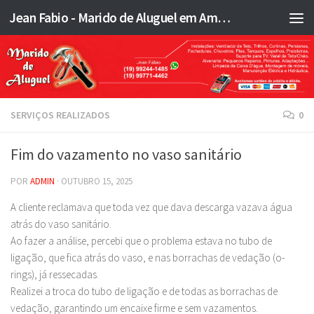
Jean Fabio - Marido de Aluguel em Americana SP e região - JFMA
Skip to content
SERVIÇOS REALIZADOS
0
Fim do vazamento no vaso sanitário
POR
ADMIN
·
OUTUBRO 15, 2025
A cliente reclamava que toda vez que dava descarga vazava água
atrás do vaso sanitário.
Ao fazer a análise, percebi que o problema estava no tubo de
ligação, que fica atrás do vaso, e nas borrachas de vedação (o-
rings), já ressecadas.
Realizei a troca do tubo de ligação e de todas as borrachas de
vedação, garantindo um encaixe firme e sem vazamentos.