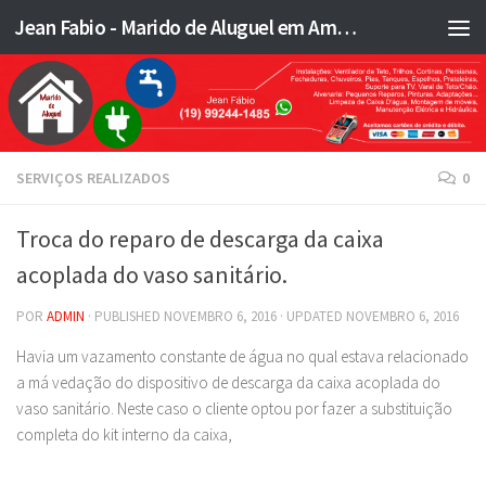
Jean Fabio - Marido de Aluguel em Americana SP e região - JFMA
Skip to content
SERVIÇOS REALIZADOS
0
Troca do reparo de descarga da caixa
acoplada do vaso sanitário.
POR
ADMIN
· PUBLISHED
NOVEMBRO 6, 2016
· UPDATED
NOVEMBRO 6, 2016
Havia um vazamento constante de água no qual estava relacionado
a má vedação do dispositivo de descarga da caixa acoplada do
vaso sanitário. Neste caso o cliente optou por fazer a substituição
completa do kit interno da caixa,