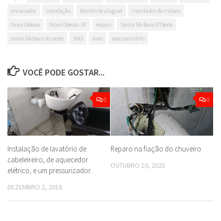
encanador
instalação
Marido de aluguel
montador de móveis
Nova Odessa
Nova Odessa-SP
reparo
Santa bárbara D'Oeste
santa bárbara do oeste
SBO
vaso
vaso sanitário
VOCÊ PODE GOSTAR...
0
0
Instalação de lavatório de
Reparo na fiação do chuveiro
cabeleireiro, de aquecedor
OUTUBRO 10, 2025
elétrico, e um pressurizador.
DEZEMBRO 2, 2018