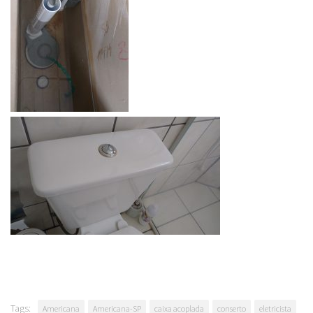
Tags:
Americana
Americana-SP
caixa acoplada
conserto
eletricista