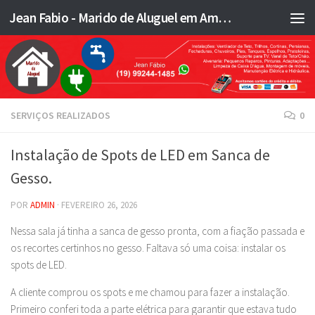
Jean Fabio - Marido de Aluguel em Americana SP e região - JFMA
Skip to content
SERVIÇOS REALIZADOS
0
Instalação de Spots de LED em Sanca de
Gesso.
POR
ADMIN
·
FEVEREIRO 26, 2026
Nessa sala já tinha a sanca de gesso pronta, com a fiação passada e
os recortes certinhos no gesso. Faltava só uma coisa: instalar os
spots de LED.
A cliente comprou os spots e me chamou para fazer a instalação.
Primeiro conferi toda a parte elétrica para garantir que estava tudo