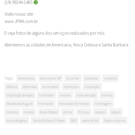
(19) 99244-1485
Visite nosso site:
www.JFMA.com.br
E veja fotos de alguns dos serviços realizados por nós.
Atendemos as cidades de Americana, Nova Odessa e Santa Barbara
Tags:
Americana
Americana-SP
arrumar
consertar
conserto
elétrica
eletricista
encanador
hidráulica
instalação
Instalação de spots
Instalador
instalar
manutenção
marido
Marido de aluguel
montador
montador de móveis
montagem
montar
móveis
Nova Odessa
pintor
Pintura
reparar
reparo
sanca de gesso
Santa bárbara D'Oeste
SBO
spots de led
Spots na sanca