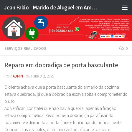
Jean Fabio - Marido de Aluguel em Americana SP e região - JFMA
Skip to content
SERVIÇOS REALIZADOS
0
Reparo em dobradiça de porta basculante
POR
ADMIN
·
OUTUBRO 2, 2025
O cliente achava que a porta basculante do armário da cozinha
estava quebrada, já que a dobradiça estava solta e comprometendo
o uso.
Ao verificar, constatei que não havia quebra: apenas a fixação
estava comprometida. Recoloquei a dobradiça parafusando
novamente e deixando a porta firme e funcionando normalmente.
Com um ajuste simples, o armário voltou a ficar feito novo.