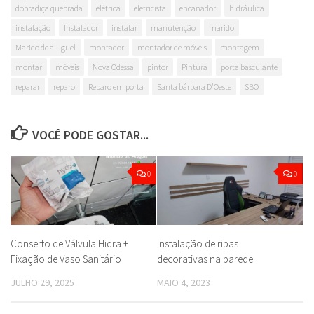
dobradiça quebrada
elétrica
eletricista
encanador
hidráulica
instalação
Instalador
instalar
manutenção
marido
Marido de aluguel
montador
montador de móveis
montagem
montar
móveis
Nova Odessa
pintor
Pintura
porta basculante
reparar
reparo
Reparo em porta
Santa bárbara D'Oeste
SBO
VOCÊ PODE GOSTAR...
0
0
Conserto de Válvula Hidra +
Instalação de ripas
Fixação de Vaso Sanitário
decorativas na parede
JULHO 29, 2025
MAIO 4, 2023