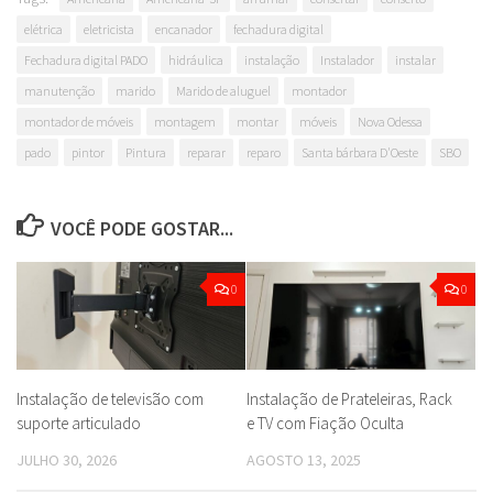
elétrica
eletricista
encanador
fechadura digital
Fechadura digital PADO
hidráulica
instalação
Instalador
instalar
manutenção
marido
Marido de aluguel
montador
montador de móveis
montagem
montar
móveis
Nova Odessa
pado
pintor
Pintura
reparar
reparo
Santa bárbara D'Oeste
SBO
VOCÊ PODE GOSTAR...
0
0
Instalação de televisão com
Instalação de Prateleiras, Rack
suporte articulado
e TV com Fiação Oculta
JULHO 30, 2026
AGOSTO 13, 2025