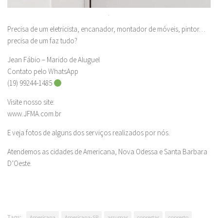
.
Precisa de um eletricista, encanador, montador de móveis, pintor…
precisa de um faz tudo?
Jean Fábio – Marido de Aluguel
Contato pelo WhatsApp
(19) 99244-1485
Visite nosso site:
www.JFMA.com.br
E veja fotos de alguns dos serviços realizados por nós.
Atendemos as cidades de Americana, Nova Odessa e Santa Barbara
D’Oeste.
Tags:
Americana
Americana-SP
arrumar
consertar
conserto