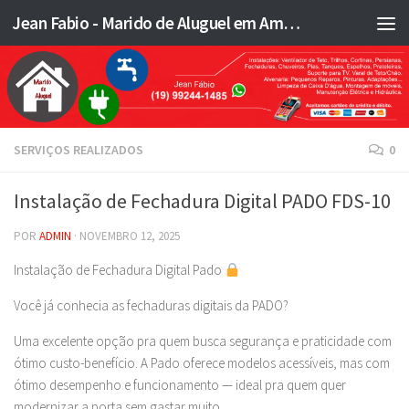
Jean Fabio - Marido de Aluguel em Americana SP e região - JFMA
Skip to content
SERVIÇOS REALIZADOS
0
Instalação de Fechadura Digital PADO FDS-10
POR
ADMIN
·
NOVEMBRO 12, 2025
Instalação de Fechadura Digital Pado
Você já conhecia as fechaduras digitais da PADO?
Uma excelente opção pra quem busca segurança e praticidade com
ótimo custo-benefício. A Pado oferece modelos acessíveis, mas com
ótimo desempenho e funcionamento — ideal pra quem quer
modernizar a porta sem gastar muito.