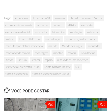
Tags:
Americana
Americana-SP
arrumar
chuveiro Lorenzetti Futura
chuveiro não esquenta
consertar
conserto
elétrica
eletricista
eletricista residencial
encanador
hidráulica
instalação
Instalador
instalar
Lorenzetti Futura
manutenção
manutenção de chuveiro
manutenção elétrica residencial
marido
Marido de aluguel
montador
montador de móveis
montagem
montar
móveis
Nova Odessa
pintor
Pintura
reparar
reparo
reparo de chuveiro elétrico
resistência Lorenzetti Futura
Santa bárbara D'Oeste
SBO
troca de resistencia
troca de resistência de chuveiro
VOCÊ PODE GOSTAR...
0
0