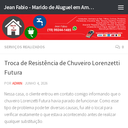
Jean Fabio - Marido de Aluguel em Americana SP e região - JFMA
Skip to content
SERVIÇOS REALIZADOS
0
Troca de Resistência de Chuveiro Lorenzetti
Futura
POR
ADMIN
·
JUNHO 4, 2026
Nessa casa, o cliente entrou em contato comigo informando que o
chuveiro Lorenzetti Futura havia parado de funcionar. Como esse
tipo de problema pode ter diversas causas, fui até o local para
verificar exatamente o que estava acontecendo antes de realizar
qualquer substituição.