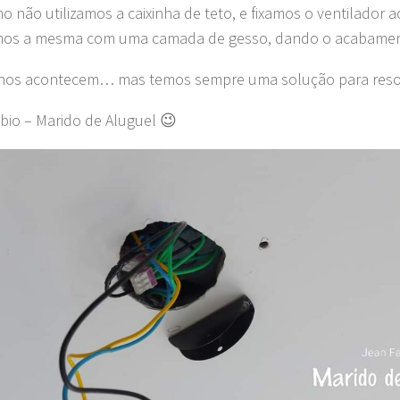
mo não utilizamos a caixinha de teto, e fixamos o ventilador a
os a mesma com uma camada de gesso, dando o acabament
hos acontecem… mas temos sempre uma solução para resol
bio – Marido de Aluguel 😉