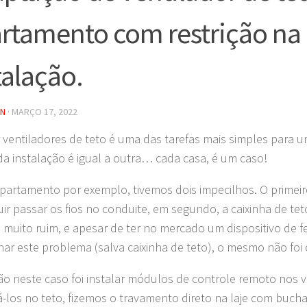
rtamento com restrição na
talação.
IN
·
MARÇO 17, 2022
r ventiladores de teto é uma das tarefas mais simples para um
a instalação é igual a outra… cada casa, é um caso!
partamento por exemplo, tivemos dois impecilhos. O primeir
ir passar os fios no conduite, em segundo, a caixinha de tet
o muito ruim, e apesar de ter no mercado um dispositivo de f
nar este problema (salva caixinha de teto), o mesmo não foi
ão neste caso foi instalar módulos de controle remoto nos v
xá-los no teto, fizemos o travamento direto na laje com buch