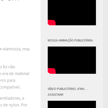
NOSSA ANIMAÇÃO PUBLICITÁRIA
 eletricista, mas
o foi não
o era de material
erro para
 compatível.
VÍDEO PUBLICITÁRIO JFMA…
ASSISTAM!!
entiladores, e
as de nylon. Por