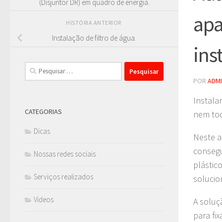
(Disjuntor DR) em quadro de energia.
apa
HISTÓRIA ANTERIOR
Instalação de filtro de água.
ins
Pesquisar
por:
POR
ADM
Instala
CATEGORIAS
nem tod
Dicas
Neste a
consegu
Nossas redes sociais
plástic
Serviços realizados
solucio
Videos
A soluç
para fi