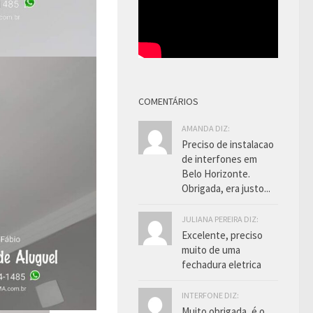
COMENTÁRIOS
AMANDA DIZ:
Preciso de instalacao
de interfones em
Belo Horizonte.
Obrigada, era justo...
JULIANA PEREIRA DIZ:
Excelente, preciso
muito de uma
fechadura eletrica
INTERFONE DIZ:
Muito obrigada, é o