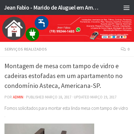
Jean Fabio - Marido de Aluguel em Americana SP e região - JFMA
Skip to content
SERVIÇOS REALIZADOS
0
Montagem de mesa com tampo de vidro e
cadeiras estofadas em um apartamento no
condomínio Asteca, Americana-SP.
POR
ADMIN
· PUBLISHED
MARÇO 18, 2017
· UPDATED
MARÇO 19, 2017
Fomos solicitados para montar esta linda mesa com tampo de vidro
.