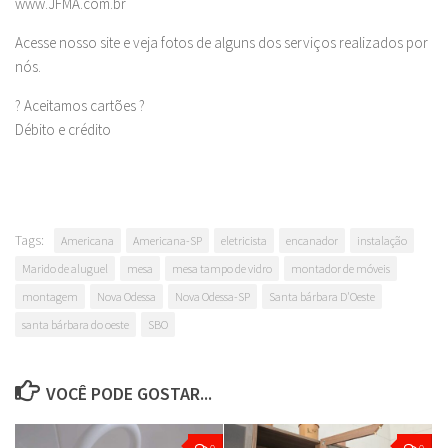
www.JFMA.com.br
Acesse nosso site e veja fotos de alguns dos serviços realizados por
nós.
? Aceitamos cartões ?
Débito e crédito
Tags:
Americana
Americana-SP
eletricista
encanador
instalação
Marido de aluguel
mesa
mesa tampo de vidro
montador de móveis
montagem
Nova Odessa
Nova Odessa-SP
Santa bárbara D'Oeste
santa bárbara do oeste
SBO
VOCÊ PODE GOSTAR...