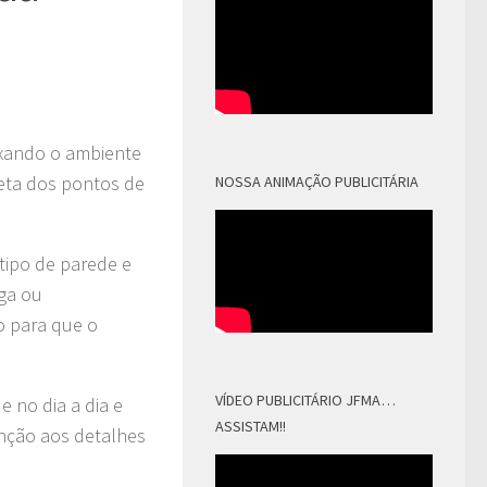
eixando o ambiente
eta dos pontos de
NOSSA ANIMAÇÃO PUBLICITÁRIA
 tipo de parede e
lga ou
ho para que o
VÍDEO PUBLICITÁRIO JFMA…
e no dia a dia e
ASSISTAM!!
enção aos detalhes