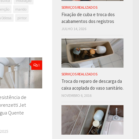
ráulica
instalação
SERVIÇOS REALIZADOS
enção
marido
Fixação de cuba e troca dos
 Odessa
pintor
acabamentos dos registros
JULHO 14, 2026
0
SERVIÇOS REALIZADOS
Troca do reparo de descarga da
caixa acoplada do vaso sanitário.
NOVEMBRO 6, 2016
esistência de
renzetti Jet
Água Quente
2025