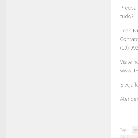
Precisa
tudo?
Jean Fá
Contat
(19) 99
Visite n
www.JF
E veja 
Atendem
Tags:
ac