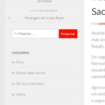
de Parede
Sac
HISTÓRIA ANTERIOR
Montagem de Criado-Mudo
POR
ADM
Pesquisar
Realize
por:
mais ac
fixação
CATEGORIAS
Em segu
Dicas
fixei t
desalin
Nossas redes sociais
caiment
Serviços realizados
Agora o
um ambi
Videos
e segur