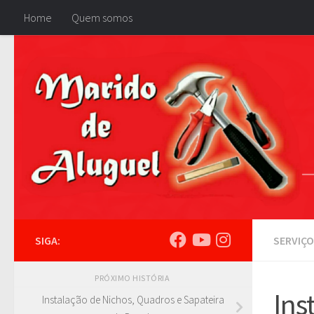
Home
Quem somos
Skip to content
SIGA:
SERVIÇO
PRÓXIMO HISTÓRIA
Ins
Instalação de Nichos, Quadros e Sapateira