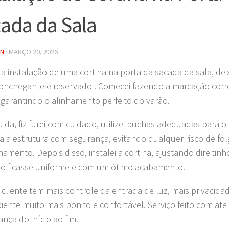
ada da Sala
IN
·
MARÇO 20, 2026
i a instalação de uma cortina na porta da sacada da sala, d
onchegante e reservado . Comecei fazendo a marcação corr
, garantindo o alinhamento perfeito do varão.
ida, fiz furei com cuidado, utilizei buchas adequadas para o
oda a estrutura com segurança, evitando qualquer risco de fo
hamento. Depois disso, instalei a cortina, ajustando direitin
o ficasse uniforme e com um ótimo acabamento.
 cliente tem mais controle da entrada de luz, mais privacidad
ente muito mais bonito e confortável. Serviço feito com at
ança do início ao fim.