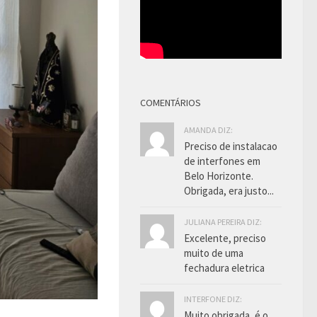
COMENTÁRIOS
AMANDA DIZ:
Preciso de instalacao
de interfones em
Belo Horizonte.
Obrigada, era justo...
JULIANA PEREIRA DIZ:
Excelente, preciso
muito de uma
fechadura eletrica
INTERFONE DIZ:
Muito obrigada, é o