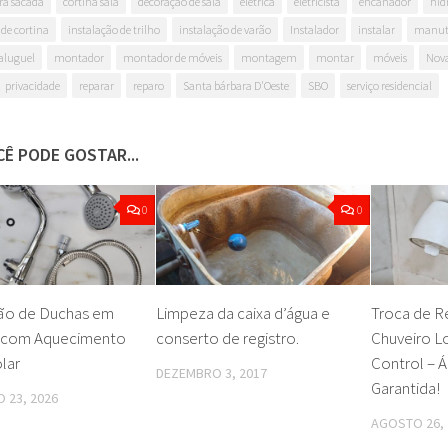
ra sacada
cortina sala
decoração de sala
elétrica
eletricista
encanador
hid
 de cortina
instalação de trilho
instalação de varão
Instalador
instalar
manut
aluguel
montador
montador de móveis
montagem
montar
móveis
Nova
privacidade
reparar
reparo
Santa bárbara D'Oeste
SBO
serviço residencial
Ê PODE GOSTAR...
0
0
ção de Duchas em
Limpeza da caixa d’água e
Troca de R
 com Aquecimento
conserto de registro.
Chuveiro Lo
lar
Control – 
DEZEMBRO 3, 2017
Garantida!
 23, 2026
AGOSTO 26, 