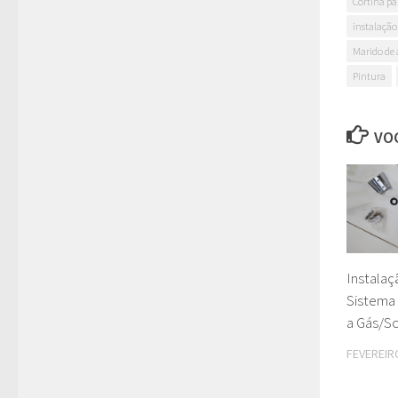
Cortina pa
instalação
Marido de 
Pintura
VOC
Instala
Sistema
a Gás/So
FEVEREIRO