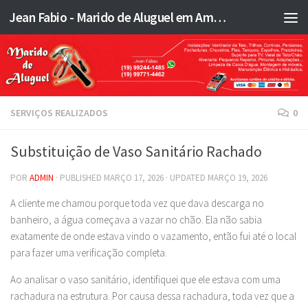
Jean Fabio - Marido de Aluguel em Americana SP e região - JFMA
Skip to content
SERVIÇOS REALIZADOS
0
Substituição de Vaso Sanitário Rachado
POR
ADMIN
· PUBLISHED
MARÇO 17, 2026
· UPDATED
MARÇO 19, 2026
A cliente me chamou porque toda vez que dava descarga no
banheiro, a água começava a vazar no chão. Ela não sabia
exatamente de onde estava vindo o vazamento, então fui até o local
para fazer uma verificação completa.
Ao analisar o vaso sanitário, identifiquei que ele estava com uma
rachadura na estrutura. Por causa dessa rachadura, toda vez que a