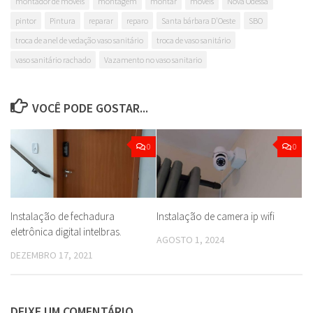
montador de móveis
montagem
montar
móveis
Nova Odessa
pintor
Pintura
reparar
reparo
Santa bárbara D'Oeste
SBO
troca de anel de vedação vaso sanitário
troca de vaso sanitário
vaso sanitário rachado
Vazamento no vaso sanitario
VOCÊ PODE GOSTAR...
0
0
Instalação de fechadura
Instalação de camera ip wifi
eletrônica digital intelbras.
AGOSTO 1, 2024
DEZEMBRO 17, 2021
DEIXE UM COMENTÁRIO