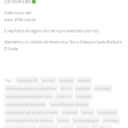
(19) 99244-1485
Visite nosso site:
www.JFMA.com.br
E veja fotos de alguns dos serviços realizados por nós.
Atendemos as cidades de Americana, Nova Odessa e Santa Barbara
D’Oeste.
Tags:
Americana-SP
arrumar
consertar
conserto
conserto de vazamento no banheiro
elétrica
eletricista
encanador
encanador residencialAmericana
hidráulica
instalação
instalação de bacia sanitária
instalação de vaso sanitário
instalação de vaso sanitário completo
Instalador
instalar
manutenção
manutenção hidráulica banheiro
marido
Marido de aluguel
montador