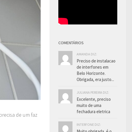
COMENTÁRIOS
AMANDA DIZ:
Preciso de instalacao
de interfones em
Belo Horizonte.
Obrigada, era justo...
JULIANA PEREIRA DIZ:
Excelente, preciso
muito de uma
fechadura eletrica
precisa de um faz
INTERFONE DIZ:
Muito obrigada, é o