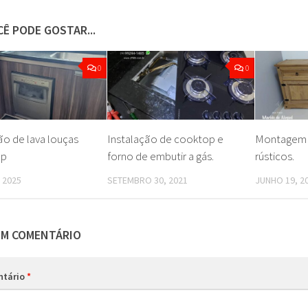
Ê PODE GOSTAR...
0
0
ão de lava louças
Instalação de cooktop e
Montagem 
mp
forno de embutir a gás.
rústicos.
 2025
SETEMBRO 30, 2021
JUNHO 19, 2
UM COMENTÁRIO
ntário
*