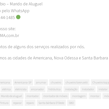
bio – Marido de Aluguel
o pelo WhatsApp
244-1485
osso site:
MA.com.br
fotos de alguns dos serviços realizados por nós.
os as cidades de Americana, Nova Odessa e Santa Barbara 
ericana
Americana-SP
arrumar
chuveiro
chuveiro lorenzetti
Chuveiro top j
elétrica
eletricista
encanador
hidráulica
instalação
Instalador
instalar
Marido de aluguel
montador
montador de móveis
montagem
montar
móv
Pintura
reparar
reparo
Santa bárbara D'Oeste
SBO