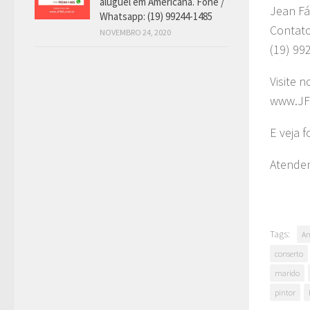
aluguel em Americana. Fone /
Jean Fá
Whatsapp: (19) 99244-1485
Contat
NOVEMBRO 24, 2020
(19) 99
Visite n
www.JF
E veja 
Atendem
Tags:
Am
conserto
marido
pintor