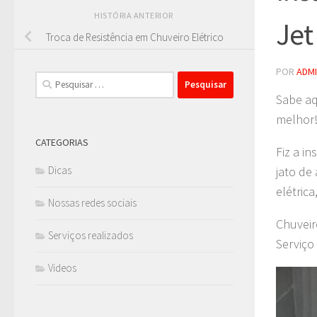
HISTÓRIA ANTERIOR
Jet
Troca de Resistência em Chuveiro Elétrico
POR
ADM
Pesquisar
por:
Sabe aq
melhor
CATEGORIAS
Fiz a i
Dicas
jato de
elétric
Nossas redes sociais
Chuveir
Serviços realizados
Serviço
Videos