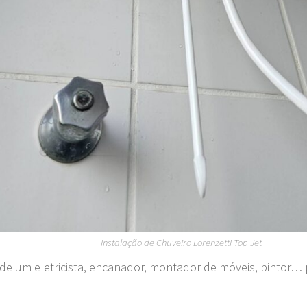
Instalação de Chuveiro Lorenzetti Top Jet
 de um eletricista, encanador, montador de móveis, pintor… 