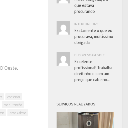
que estava
procurando
INTERFONE DIZ:
Exatamente o que eu
procurava, muitíssimo
obrigada
DEBORA SOARES DIZ:
Excelente
D’Oeste.
profissional! Trabalha
direitinho e com um
preço que cabe no...
et
consertar
SERVIÇOS REALIZADOS
manutenção
eis
Nova Odessa