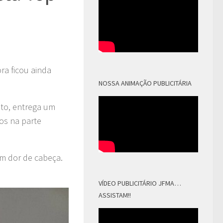
ra ficou ainda
NOSSA ANIMAÇÃO PUBLICITÁRIA
ito, entrega um
dos na parte
m dor de cabeça.
VÍDEO PUBLICITÁRIO JFMA…
ASSISTAM!!