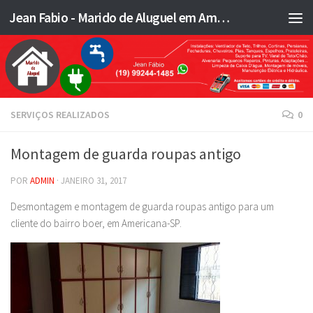
Jean Fabio - Marido de Aluguel em Americana SP e região - JFMA
Skip to content
SERVIÇOS REALIZADOS
0
Montagem de guarda roupas antigo
POR
ADMIN
·
JANEIRO 31, 2017
Desmontagem e montagem de guarda roupas antigo para um
cliente do bairro boer, em Americana-SP.