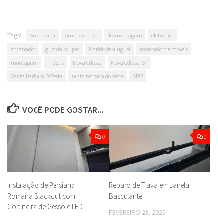
Tags:
Americana
Americana-SP
desmontagem
eletricista
encanador
guarda roupas
Marido de aluguel
montador de móveis
montagem
móveis
Nova Odessa
Nova Odessa-SP
Santa bárbara D'Oeste
santa bárbara do oeste
SBO
VOCÊ PODE GOSTAR...
0
0
Instalação de Persiana
Reparo de Trava em Janela
Romana Blackout com
Basculante
Cortineira de Gesso e LED
FEVEREIRO 23, 2026