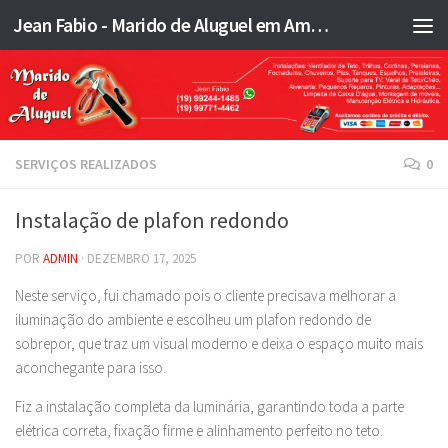
Jean Fabio - Marido de Aluguel em Americana SP e região - JFMA
Skip to content
SERVIÇOS REALIZADOS
0
Instalação de plafon redondo
POR
ADMIN
·
DEZEMBRO 17, 2025
Neste serviço, fui chamado pois o cliente precisava melhorar a
iluminação do ambiente e escolheu um plafon redondo de
sobrepor, que traz um visual moderno e deixa o espaço muito mais
aconchegante para isso.
Fiz a instalação completa da luminária, garantindo toda a parte
elétrica correta, fixação firme e alinhamento perfeito no teto.