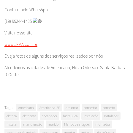
Contato pelo WhatsApp
(19) 99244-1485
Visite nosso site:
www.JFMA.com.br
E veja fotos de alguns dos serviços realizados por nós.
Atendemos as cidades de Americana, Nova Odessa e Santa Barbara
D’Oeste.
Tags:
Americana
Americana-SP
arrumar
consertar
conserto
elétrica
eletricista
encanador
hidráulica
instalação
Instalador
instalar
manutenção
marido
Marido de aluguel
montador
montador de móveis
montagem
montar
móveis
Nova Odessa