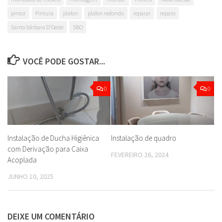
pintor
Pintura
plafon
plafon redondo
reparar
reparo
Santa bárbara D'Oeste
SBO
VOCÊ PODE GOSTAR...
0
0
Instalação de Ducha Higiênica
Instalação de quadro
com Derivação para Caixa
FEVEREIRO 26, 2024
Acoplada
JUNHO 10, 2025
DEIXE UM COMENTÁRIO