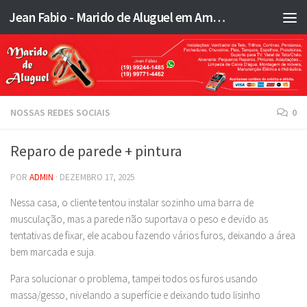
Jean Fabio - Marido de Aluguel em Americana SP e região - JFMA
Skip to content
NOSSAS REDES SOCIAIS
0
Reparo de parede + pintura
POR
ADMIN
·
DEZEMBRO 17, 2025
Nessa casa, o cliente tentou instalar sozinho uma barra de
musculação, mas a parede não suportava o peso e devido as
tentativas de fixar, ele acabou fazendo vários furos, deixando a área
bem marcada e suja.
Para solucionar o problema, tampei todos os furos usando
massa/gesso, nivelando a superfície e deixando tudo lisinho