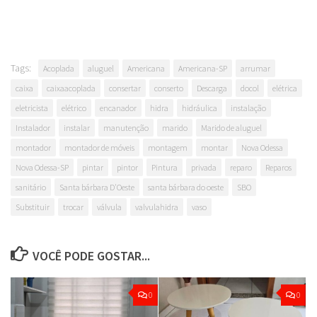
Tags:
Acoplada
aluguel
Americana
Americana-SP
arrumar
caixa
caixaacoplada
consertar
conserto
Descarga
docol
elétrica
eletricista
elétrico
encanador
hidra
hidráulica
instalação
Instalador
instalar
manutenção
marido
Marido de aluguel
montador
montador de móveis
montagem
montar
Nova Odessa
Nova Odessa-SP
pintar
pintor
Pintura
privada
reparo
Reparos
sanitário
Santa bárbara D'Oeste
santa bárbara do oeste
SBO
Substituir
trocar
válvula
valvulahidra
vaso
VOCÊ PODE GOSTAR...
0
0