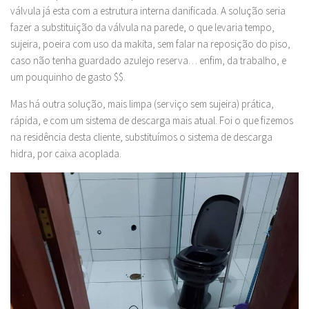
válvula já esta com a estrutura interna danificada. A solução seria
fazer a substituição da válvula na parede, o que levaria tempo,
sujeira, poeira com uso da makita, sem falar na reposição do piso,
caso não tenha guardado azulejo reserva… enfim, da trabalho, e
um pouquinho de gasto $$.
Mas há outra solução, mais limpa (serviço sem sujeira) prática,
rápida, e com um sistema de descarga mais atual. Foi o que fizemos
na residência desta cliente, substituímos o sistema de descarga
hidra, por caixa acoplada.