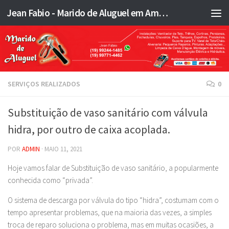
Jean Fabio - Marido de Aluguel em Americana SP e região - JFMA
Skip to content
SERVIÇOS REALIZADOS
0
Substituição de vaso sanitário com válvula
hidra, por outro de caixa acoplada.
POR
ADMIN
·
MAIO 11, 2021
Hoje vamos falar de Substituição de vaso sanitário, a popularmente
conhecida como “privada”.
O sistema de descarga por válvula do tipo “hidra”, costumam com o
tempo apresentar problemas, que na maioria das vezes, a simples
troca de reparo soluciona o problema, mas em muitas ocasiões, a