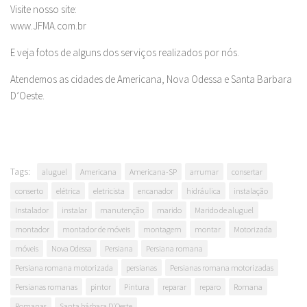
Visite nosso site:
www.JFMA.com.br
E veja fotos de alguns dos serviços realizados por nós.
Atendemos as cidades de Americana, Nova Odessa e Santa Barbara
D’Oeste.
Tags:
aluguel
Americana
Americana-SP
arrumar
consertar
conserto
elétrica
eletricista
encanador
hidráulica
instalação
Instalador
instalar
manutenção
marido
Marido de aluguel
montador
montador de móveis
montagem
montar
Motorizada
móveis
Nova Odessa
Persiana
Persiana romana
Persiana romana motorizada
persianas
Persianas romana motorizadas
Persianas romanas
pintor
Pintura
reparar
reparo
Romana
Romanas
Santa bárbara D'Oeste