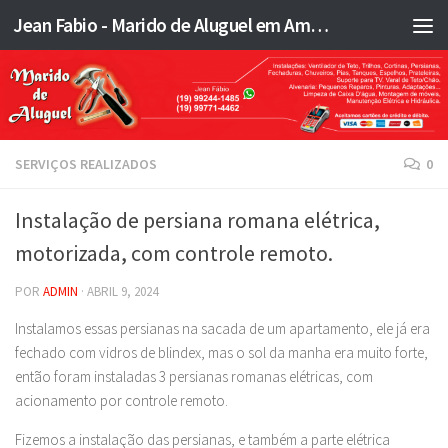
Jean Fabio - Marido de Aluguel em Americana SP e região - JFMA
Skip to content
SERVIÇOS REALIZADOS
0
Instalação de persiana romana elétrica,
motorizada, com controle remoto.
POR
ADMIN
·
ABRIL 9, 2024
Instalamos essas persianas na sacada de um apartamento, ele já era
fechado com vidros de blindex, mas o sol da manha era muito forte,
então foram instaladas 3 persianas romanas elétricas, com
acionamento por controle remoto.
Fizemos a instalação das persianas, e também a parte elétrica