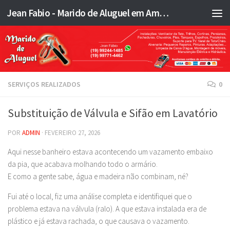
Jean Fabio - Marido de Aluguel em Americana SP e região - JFMA
Skip to content
SERVIÇOS REALIZADOS
0
Substituição de Válvula e Sifão em Lavatório
POR
ADMIN
·
FEVEREIRO 27, 2026
Aqui nesse banheiro estava acontecendo um vazamento embaixo
da pia, que acabava molhando todo o armário.
E como a gente sabe, água e madeira não combinam, né?
Fui até o local, fiz uma análise completa e identifiquei que o
problema estava na válvula (ralo). A que estava instalada era de
plástico e já estava rachada, o que causava o vazamento.