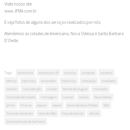
Visite nosso site:
www.JFMA.com.br
E veja fotos de alguns dos serviços realizados por nós.
Atendemos as cidades de Americana, Nova Odessa e Santa Barbara
D’Oeste.
Tags:
Americana
Americana-SP
arrumar
consertar
conserto
elétrica
eletricista
encanador
hidráulica
instalação
Instalador
instalar
manutenção
marido
Marido de aluguel
montador
montador de móveis
montagem
montar
móveis
Nova Odessa
pintor
Pintura
reparar
reparo
Santa bárbara D'Oeste
SBO
Troca de ralo de pia
troca de sifão
troca de valvula
válvula
Vazamento pia de banheiro