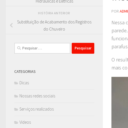
Hidráulicas e Elétricas
POR
ADM
HISTÓRIA ANTERIOR
Nessa c
Substituição de Acabamento dos Registros
do Chuveiro
parede.
funcion
parafus
Pesquisar
por:
O resul
mais co
CATEGORIAS
Dicas
Nossas redes sociais
Serviços realizados
Videos