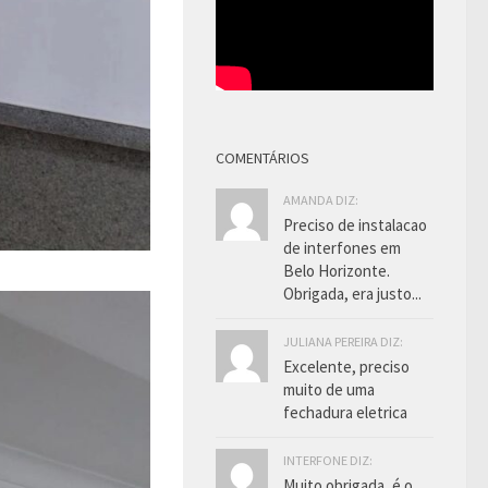
COMENTÁRIOS
AMANDA DIZ:
Preciso de instalacao
de interfones em
Belo Horizonte.
Obrigada, era justo...
JULIANA PEREIRA DIZ:
Excelente, preciso
muito de uma
fechadura eletrica
INTERFONE DIZ:
Muito obrigada, é o