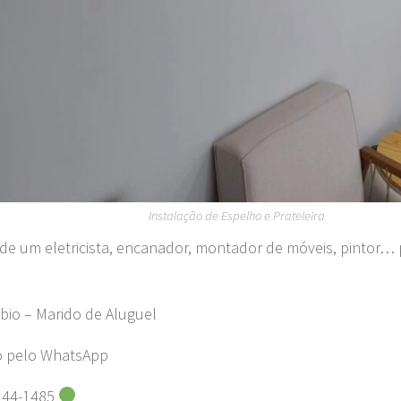
Instalação de Espelho e Prateleira
 de um eletricista, encanador, montador de móveis, pintor… 
bio – Marido de Aluguel
o pelo WhatsApp
244-1485