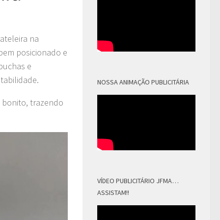
ateleira na
, bem posicionado e
 buchas e
tabilidade.
NOSSA ANIMAÇÃO PUBLICITÁRIA
 bonito, trazendo
VÍDEO PUBLICITÁRIO JFMA…
ASSISTAM!!