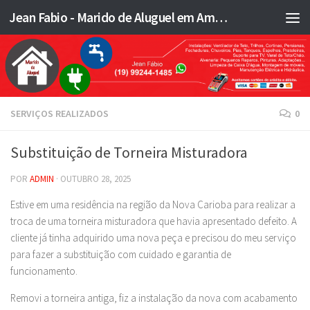
Jean Fabio - Marido de Aluguel em Americana SP e região - JFMA
Skip to content
SERVIÇOS REALIZADOS
0
Substituição de Torneira Misturadora
POR
ADMIN
·
OUTUBRO 28, 2025
Estive em uma residência na região da Nova Carioba para realizar a
troca de uma torneira misturadora que havia apresentado defeito. A
cliente já tinha adquirido uma nova peça e precisou do meu serviço
para fazer a substituição com cuidado e garantia de
funcionamento.
Removi a torneira antiga, fiz a instalação da nova com acabamento