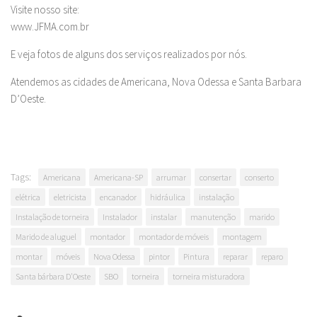
Visite nosso site:
www.JFMA.com.br
E veja fotos de alguns dos serviços realizados por nós.
Atendemos as cidades de Americana, Nova Odessa e Santa Barbara
D’Oeste.
Tags:
Americana
Americana-SP
arrumar
consertar
conserto
elétrica
eletricista
encanador
hidráulica
instalação
Instalação de torneira
Instalador
instalar
manutenção
marido
Marido de aluguel
montador
montador de móveis
montagem
montar
móveis
Nova Odessa
pintor
Pintura
reparar
reparo
Santa bárbara D'Oeste
SBO
torneira
torneira misturadora