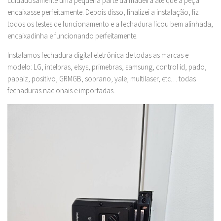
cuidadosamente uma pequena parte da madeira até que a peça
encaixasse perfeitamente. Depois disso, finalizei a instalação, fiz
todos os testes de funcionamento e a fechadura ficou bem alinhada,
encaixadinha e funcionando perfeitamente.
Instalamos fechadura digital eletrônica de todas as marcas e
modelo: LG, intelbras, elsys, primebras, samsung, control id, pado,
papaiz, positivo, GRMGB, soprano, yale, multilaser, etc… todas
fechaduras nacionais e importadas.