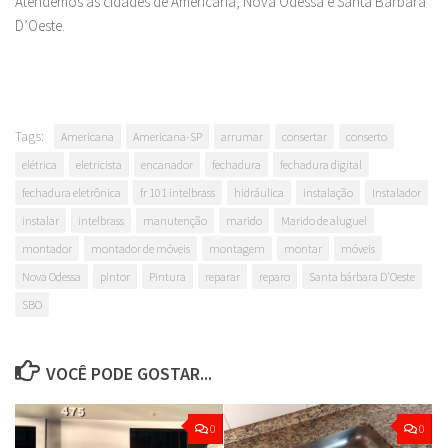
Atendemos as cidades de Americana, Nova Odessa e Santa Barbara
D’Oeste.
Tags:
Americana
Americana-SP
arrumar
consertar
conserto
elétrica
eletricista
encanador
fechadura
fechadura digital
fechadura eletrônica
fr 101 intelbrass
hidráulica
instalação
Instalador
instalar
intelbrass
manutenção
marido
Marido de aluguel
montador
montador de móveis
montagem
montar
móveis
Nova Odessa
pintor
Pintura
reparar
reparo
Santa bárbara D'Oeste
SBO
VOCÊ PODE GOSTAR...
0
0