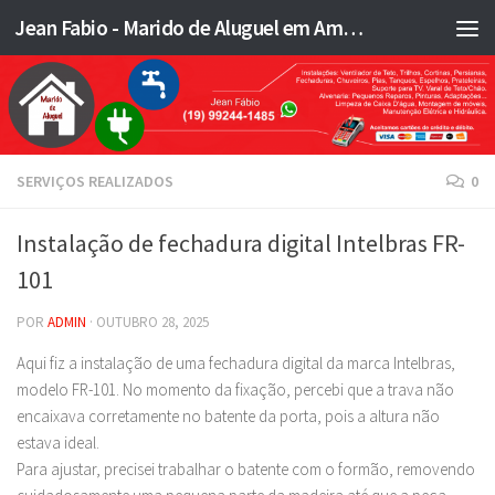
Jean Fabio - Marido de Aluguel em Americana SP e região - JFMA
Skip to content
SERVIÇOS REALIZADOS
0
Instalação de fechadura digital Intelbras FR-
101
POR
ADMIN
·
OUTUBRO 28, 2025
Aqui fiz a instalação de uma fechadura digital da marca Intelbras,
modelo FR-101. No momento da fixação, percebi que a trava não
encaixava corretamente no batente da porta, pois a altura não
estava ideal.
Para ajustar, precisei trabalhar o batente com o formão, removendo