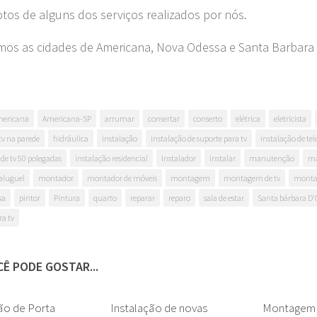
fotos de alguns dos serviços realizados por nós.
os as cidades de Americana, Nova Odessa e Santa Barbara 
ericana
Americana-SP
arrumar
consertar
conserto
elétrica
eletricista
 tv na parede
hidráulica
instalação
instalação de suporte para tv
instalação de tel
 de tv 50 polegadas
instalação residencial
Instalador
instalar
manutenção
ma
aluguel
montador
montador de móveis
montagem
montagem de tv
monta
sa
pintor
Pintura
quarto
reparar
reparo
sala de estar
Santa bárbara D'
ra tv
Ê PODE GOSTAR...
ão de Porta
0
Instalação de novas
0
Montagem 