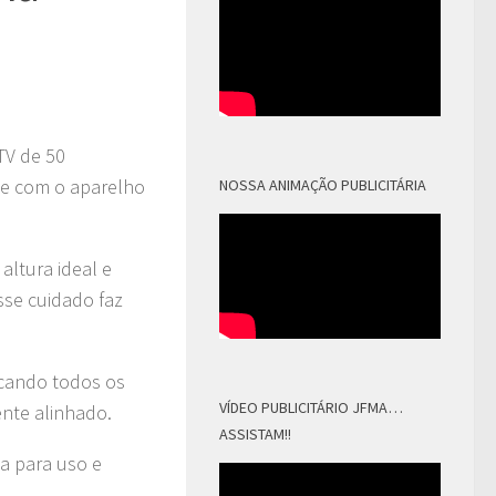
TV de 50
 e com o aparelho
NOSSA ANIMAÇÃO PUBLICITÁRIA
altura ideal e
Esse cuidado faz
ficando todos os
VÍDEO PUBLICITÁRIO JFMA…
ente alinhado.
ASSISTAM!!
ta para uso e