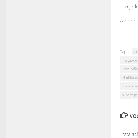
E veja 
Atendem
Tags:
Am
fixação de
instalação
Marido de 
Nova Odes
suporte pa
VOC
Instalaç