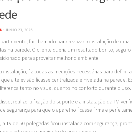
ede
IN
·
JUNHO 23, 2026
partamento, fui chamado para realizar a instalação de uma 
as na parede. O cliente queria um resultado bonito, seguro
icionado para aproveitar melhor o ambiente.
 instalação, fiz todas as medições necessárias para definir a 
r que a televisão ficasse centralizada e nivelada na parede. 
diferença tanto no visual quanto no conforto durante o uso.
isso, realizei a fixação do suporte e a instalação da TV, veri
de segurança para que o aparelho ficasse firme e perfeitam
l, a TV de 50 polegadas ficou instalada com segurança, pron
ando ainda mais o ambiente do apartamento.