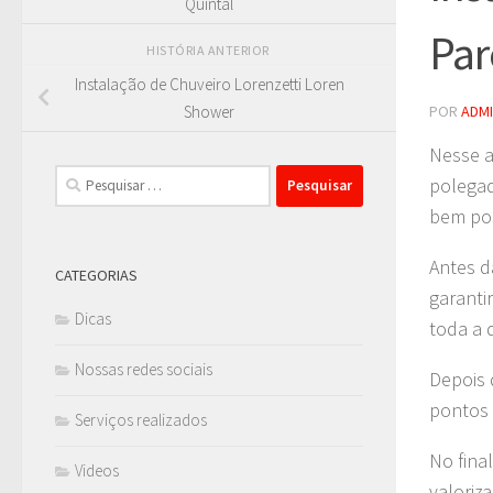
Quintal
Par
HISTÓRIA ANTERIOR
Instalação de Chuveiro Lorenzetti Loren
POR
ADM
Shower
Nesse a
Pesquisar
polegad
por:
bem pos
Antes da
CATEGORIAS
garanti
Dicas
toda a 
Nossas redes sociais
Depois d
pontos 
Serviços realizados
No fina
Videos
valoriz