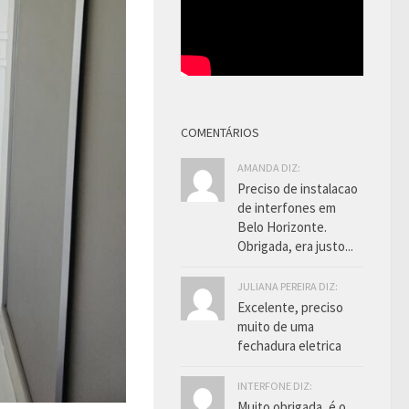
COMENTÁRIOS
AMANDA DIZ:
Preciso de instalacao
de interfones em
Belo Horizonte.
Obrigada, era justo...
JULIANA PEREIRA DIZ:
Excelente, preciso
muito de uma
fechadura eletrica
INTERFONE DIZ:
Muito obrigada, é o