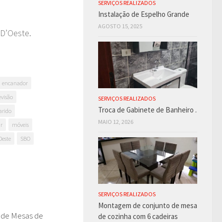
SERVIÇOS REALIZADOS
Instalação de Espelho Grande
AGOSTO 15, 2025
D’Oeste.
encanador
evisão
SERVIÇOS REALIZADOS
Troca de Gabinete de Banheiro .
rido
MAIO 12, 2026
r
móveis
Oeste
SBO
SERVIÇOS REALIZADOS
Montagem de conjunto de mesa
de Mesas de
0
de cozinha com 6 cadeiras