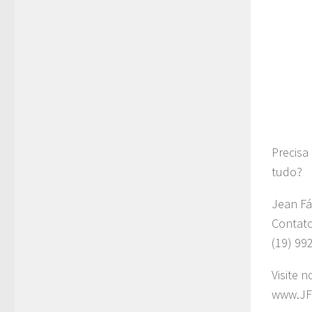
Precisa
tudo?
Jean Fá
Contat
(19) 99
Visite n
www.JF