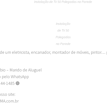
Instalação de TV 50 Polegadas na Parede
Instalação
de TV 50
Polegadas
na Parede
 de um eletricista, encanador, montador de móveis, pintor… 
bio – Marido de Aluguel
o pelo WhatsApp
244-1485 🟢
osso site:
MA.com.br